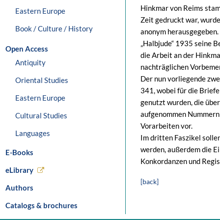
Hinkmar von Reims stamm
Eastern Europe
Zeit gedruckt war, wurde
Book / Culture / History
anonym herausgegeben. D
„Halbjude“ 1935 seine Be
Open Access
die Arbeit an der Hinkma
Antiquity
nachträglichen Vorbeme
Der nun vorliegende zwei
Oriental Studies
341, wobei für die Briefe
Eastern Europe
genutzt wurden, die überp
aufgenommen Nummern 32
Cultural Studies
Vorarbeiten vor.
Languages
Im dritten Faszikel solle
werden, außerdem die Ei
E-Books
Konkordanzen und Regis
eLibrary
[back]
Authors
Catalogs & brochures