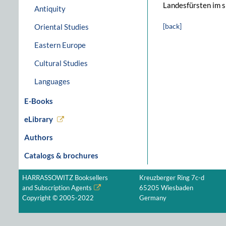
Landesfürsten im s
Antiquity
[back]
Oriental Studies
Eastern Europe
Cultural Studies
Languages
E-Books
eLibrary
Authors
Catalogs & brochures
HARRASSOWITZ Booksellers
Kreuzberger Ring 7c-d
and Subscription Agents
65205 Wiesbaden
Copyright © 2005-2022
Germany