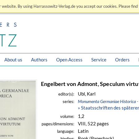
 website. By using Harrassowitz-Verlag.de you accept our cookies. Please find 
About us
Authors
Open Access
Service
Orders
Engelbert von Admont, Speculum virt
Ubl, Karl
editor(s):
Monumenta Germaniae Historica - 
series:
» Staatsschriften des spätere
1,2
volume:
VIII, 522 pages
pages/dimensions:
Latin
language:
Book (Paperback)
binding: