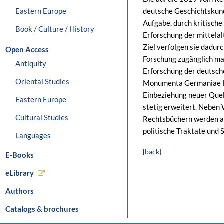
Eastern Europe
deutsche Geschichtskun
Aufgabe, durch kritisch
Book / Culture / History
Erforschung der mittela
Ziel verfolgen sie dadurc
Open Access
Forschung zugänglich ma
Antiquity
Erforschung der deutsch
Oriental Studies
Monumenta Germaniae His
Einbeziehung neuer Que
Eastern Europe
stetig erweitert. Neben
Cultural Studies
Rechtsbüchern werden a
politische Traktate und 
Languages
[back]
E-Books
eLibrary
Authors
Catalogs & brochures