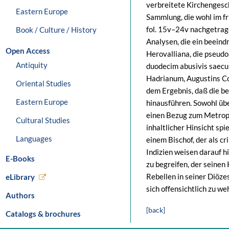
verbreitete Kirchengesch
Eastern Europe
Sammlung, die wohl im f
fol. 15v–24v nachgetrage
Book / Culture / History
Analysen, die ein beeind
Open Access
Herovalliana, die pseudo
Antiquity
duodecim abusivis saecul
Hadrianum, Augustins Co
Oriental Studies
dem Ergebnis, daß die be
Eastern Europe
hinausführen. Sowohl übe
einen Bezug zum Metropo
Cultural Studies
inhaltlicher Hinsicht sp
Languages
einem Bischof, der als cri
Indizien weisen darauf 
E-Books
zu begreifen, der seinen
Rebellen in seiner Diöze
eLibrary
sich offensichtlich zu weh
Authors
[back]
Catalogs & brochures