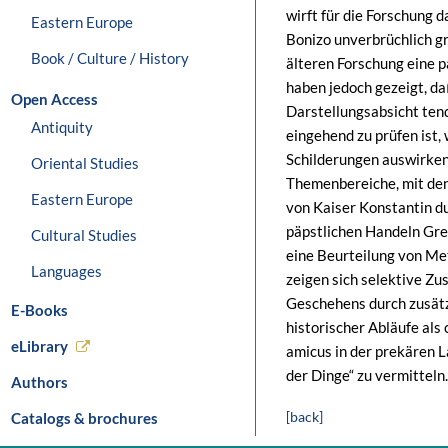
wirft für die Forschung
Eastern Europe
Bonizo unverbrüchlich gr
Book / Culture / History
älteren Forschung eine 
haben jedoch gezeigt, d
Open Access
Darstellungsabsicht tende
Antiquity
eingehend zu prüfen ist, 
Schilderungen auswirken.
Oriental Studies
Themenbereiche, mit den
Eastern Europe
von Kaiser Konstantin d
päpstlichen Handeln Grego
Cultural Studies
eine Beurteilung von Me
Languages
zeigen sich selektive Z
Geschehens durch zusät
E-Books
historischer Abläufe al
eLibrary
amicus in der prekären L
der Dinge“ zu vermitteln.
Authors
[back]
Catalogs & brochures