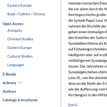
Hammersteinschen Ehestr
Eastern Europe
die vor allem durch die 
Book / Culture / History
Reichsgeschichte große 
die Synode Papst Leos IX
Open Access
nahmen die Bischöfe der 
Antiquity
geben einen einmaligen 
den Konzilien der Salier
Oriental Studies
Synodalbeschlüsse als K
Eastern Europe
auf Einladungsschreiben,
häufigsten aber auf erz
Cultural Studies
vielfältigerem Synodalg
Languages
lassen. Die Jahrzehnte 
Synodalgeschehen stärke
E-Books
Leos IX., von ihm domini
eLibrary
denn an die Stelle der E
wie die Auffassung vom 
Authors
Kirchenguts in den Mitt
Catalogs & brochures
[back]