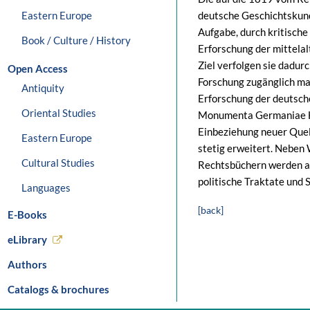
Eastern Europe
deutsche Geschichtskun
Aufgabe, durch kritisch
Book / Culture / History
Erforschung der mittela
Ziel verfolgen sie dadurc
Open Access
Forschung zugänglich ma
Antiquity
Erforschung der deutsch
Oriental Studies
Monumenta Germaniae His
Einbeziehung neuer Que
Eastern Europe
stetig erweitert. Neben
Cultural Studies
Rechtsbüchern werden a
politische Traktate und 
Languages
[back]
E-Books
eLibrary
Authors
Catalogs & brochures