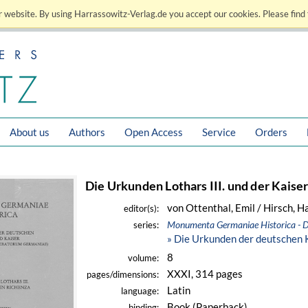
 website. By using Harrassowitz-Verlag.de you accept our cookies. Please find 
About us
Authors
Open Access
Service
Orders
Die Urkunden Lothars III. und der Kaise
von Ottenthal, Emil / Hirsch, H
editor(s):
Monumenta Germaniae Historica - 
series:
» Die Urkunden der deutschen 
8
volume:
XXXI, 314 pages
pages/dimensions:
Latin
language:
Book (Paperback)
binding: