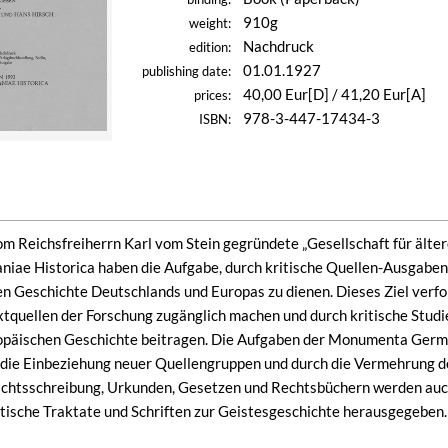
910g
weight:
Nachdruck
edition:
01.01.1927
publishing date:
40,00 Eur[D] / 41,20 Eur[A]
prices:
978-3-447-17434-3
ISBN:
om Reichsfreiherrn Karl vom Stein gegründete „Gesellschaft für äl
e Historica haben die Aufgabe, durch kritische Quellen-Ausgaben 
en Geschichte Deutschlands und Europas zu dienen. Dieses Ziel verfol
extquellen der Forschung zugänglich machen und durch kritische Studi
päischen Geschichte beitragen. Die Aufgaben der Monumenta German
die Einbeziehung neuer Quellengruppen und durch die Vermehrung de
chtsschreibung, Urkunden, Gesetzen und Rechtsbüchern werden au
itische Traktate und Schriften zur Geistesgeschichte herausgegeben.