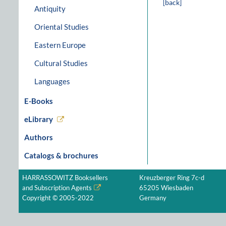
[back]
Antiquity
Oriental Studies
Eastern Europe
Cultural Studies
Languages
E-Books
eLibrary
Authors
Catalogs & brochures
HARRASSOWITZ Booksellers
Kreuzberger Ring 7c-d
and Subscription Agents
65205 Wiesbaden
Copyright © 2005-2022
Germany