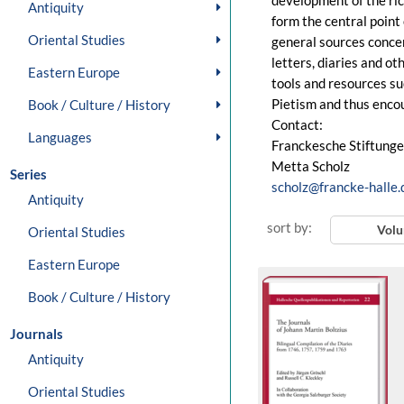
development of the ric
Antiquity
form the central point
Oriental Studies
general sources concer
letters, diaries and ot
Eastern Europe
tools and resources suc
Pietism and thus encou
Book / Culture / History
Contact:
Languages
Franckesche Stiftung
Metta Scholz
Series
scholz@francke-halle.
Antiquity
sort by:
Vol
Oriental Studies
Eastern Europe
Book / Culture / History
Journals
Antiquity
Oriental Studies