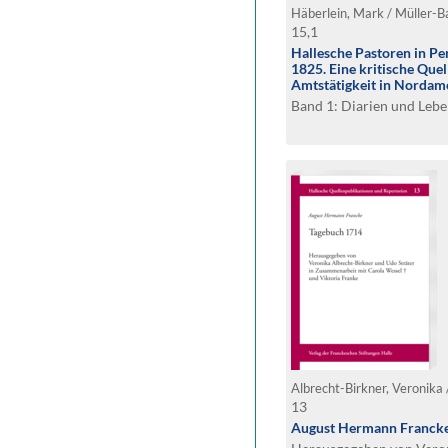
15,1
Hallesche Pastoren in Pe
1825. Eine kritische Quel
Amtstätigkeit in Nordam
Band 1: Diarien und Lebe
Albrecht-Birkner, Veronika 
13
August Hermann Francke