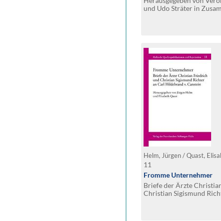
Herausgegeben von Veron
und Udo Sträter in Zusa
Wessel und Viktoria Fra
Helm, Jürgen / Quast, Elisa
11
Fromme Unternehmer
Briefe der Ärzte Christia
Christian Sigismund Rich
v. Canstein