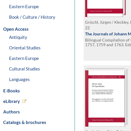
Eastern Europe
Book / Culture / History
Gröschl, Jürgen / Kleckley, 
22
Open Access
The Journals of Johann M
Antiquity
Bilingual Compilation of 
1757, 1759 and 1763. Edi
Oriental Studies
and Russell C. Kleckley. 
the Georgia Salzburger S
Eastern Europe
Cultural Studies
Languages
E-Books
eLibrary
Authors
Catalogs & brochures