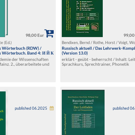
98,00 Eur
99,00
e (Ed.)
s Wörterbuch (RDW) /
Russisch aktuell / Das Lehrwerk-Komp
s Wörterbuch. Band 4: И Й К
(Version 13.0)
ademie der Wissenschaften
erklärt - geübt - beherrscht / Inhalt: Lei
Mainz. 2., überarbeitete und
Sprachkurs, Sprechtrainer, Phonetik
published 06.2025
published 0