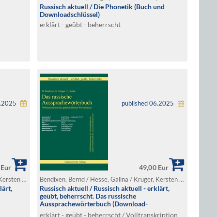
Russisch aktuell / Die Phonetik (Buch und
Downloadschlüssel)
erklärt - geübt - beherrscht
6.2025
published 06.2025
 Eur
49,00 Eur
Bendixen, Bernd / Hesse, Galina / Krüger, Kersten / Rothe, Horst / Voigt, Wolfgang / Yurchenko, Dmitry
Bendixen, Bernd / Hesse, Galina / Krüger, Kersten / Rothe, Horst / Yurchenko, Dmitry
lärt,
Russisch aktuell / Russisch aktuell - erklärt,
geübt, beherrscht. Das russische
Aussprachewörterbuch (Download-
Lizenzschlüssel)
erklärt - geübt - beherrscht / Volltranskription