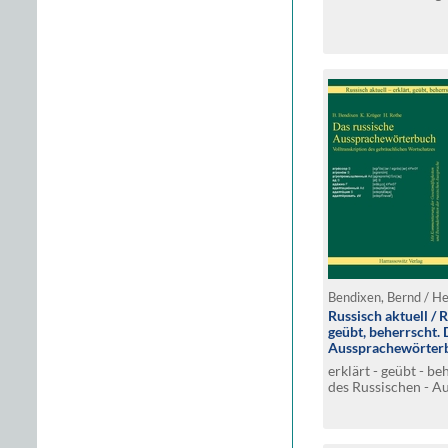
(Quick Start)
Russisch aktuell / R
geübt, beherrscht. 
Aussprachewörterb
Download-Lizenzsc
erklärt - geübt - b
des Russischen - A
Besonderheiten