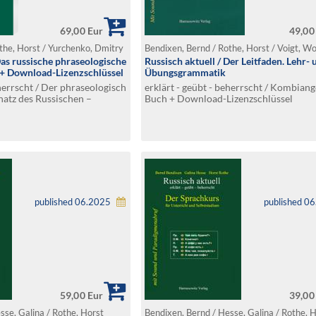
69,00 Eur
49,00
the, Horst / Yurchenko, Dmitry
Bendixen, Bernd / Rothe, Horst / Voigt, W
Das russische phraseologische
Russisch aktuell / Der Leitfaden. Lehr- 
+ Download-Lizenzschlüssel
Übungsgrammatik
eherrscht / Der phraseologisch
erklärt - geübt - beherrscht / Kombian
atz des Russischen –
Buch + Download-Lizenzschlüssel
ehungen. Version 13.0
published 06.2025
published 0
59,00 Eur
39,00
sse, Galina / Rothe, Horst
Bendixen, Bernd / Hesse, Galina / Rothe, 