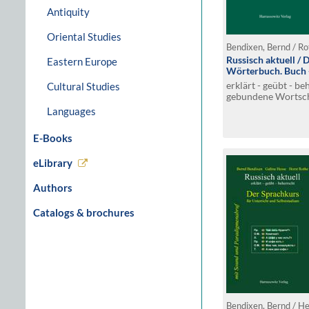
Antiquity
Oriental Studies
Bendixen, Bernd / Ro
Russisch aktuell / 
Eastern Europe
Wörterbuch. Buch 
erklärt - geübt - b
Cultural Studies
gebundene Wortsch
Bedeutung und Bezi
Languages
E-Books
eLibrary
Authors
Catalogs & brochures
Bendixen, Bernd / He