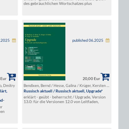
des gebräuchlichen Wortschatzes plus
Kommentierung
gischem
6.2025
published 06.2025
 Eur
20,00 Eur
ko, Dmitry
Bendixen, Bernd / Hesse, Galina / Krüger, Kersten / Rothe, Horst / Voigt, Wolfgang / Yurchenko, Dmitry
lärt,
Russisch aktuell / Russisch aktuell, Upgrade*
erklärt - geübt - beherrscht / Upgrade, Version
ad-
13.0: für die Versionen 12.0 von Leitfaden,
Sprachkurs, Sprechtrainer, Phonetik, RUW
er
hen