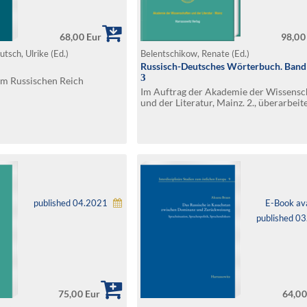
68,00 Eur
98,00
utsch, Ulrike (Ed.)
Belentschikow, Renate (Ed.)
Russisch-Deutsches Wörterbuch. Band
З
im Russischen Reich
Im Auftrag der Akademie der Wissensc
und der Literatur, Mainz. 2., überarbeit
erweiterte Auflage
published 04.2021
E-Book ava
published 0
75,00 Eur
64,00