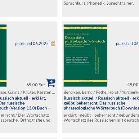
Sprachkurs, Phonetik, Sprechtrainer,
Universalwörterbuch (incl.
Aussprachewörterbuch und phraseolo
Wörterbuch)
published 06.2025
published 0
69,00 Eur
49,00
Bendixen, Bernd / Hesse, Galina / Krüger, Kersten / Rothe, Horst / Yurchenko, Dmitry
Bendixen, Bernd / Rothe, Horst / Yurchen
ussisch aktuell - erklärt,
Russisch aktuell / Russisch aktuell - erk
Das russische
geübt, beherrscht. Das russische
uch (Version 13.0) Buch +
phraseologische Wörterbuch (Downlo
hlüssel
Lizenzschlüssel/Version 13.0)
eherrscht / Der Wortschatz
erklärt - geübt - beherrscht / gebunden
ussprache, Orthografie und
Wortschatz des Russischen mit deutsc
Entsprechungen