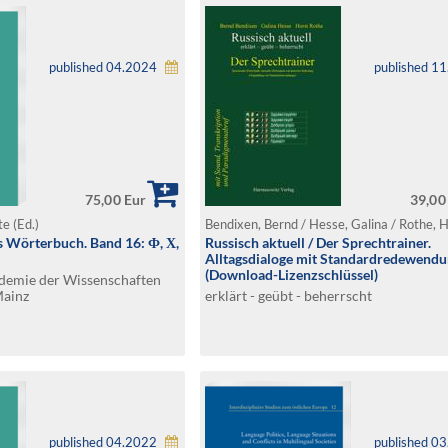
published 04.2024
published 1
75,00 Eur
39,00
e (Ed.)
Bendixen, Bernd / Hesse, Galina / Rothe, 
 Wörterbuch. Band 16: Ф, Х,
Russisch aktuell / Der Sprechtrainer.
Alltagsdialoge mit Standardredewend
(Download-Lizenzschlüssel)
ademie der Wissenschaften
Mainz
erklärt - geübt - beherrscht
published 04.2022
published 0