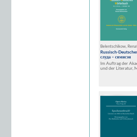
Belentschikow, Renat
Russisch-Deutsche
слуда – сямисэн
Im Auftrag der Ak
und der Literatur, M