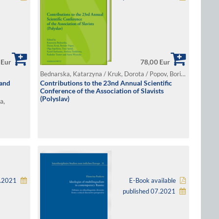
 Eur
78,00 Eur
Bednarska, Katarzyna / Kruk, Dorota / Popov, Borislav / Saprikina, Olga / Speed, Traci / Szafraniec, Kamil / Terekhova, Svitlana / Tsonev, Radoslav / Wysocka, Aneta (Ed.)
 and
Contributions to the 23nd Annual Scientific
Conference of the Association of Slavists
(Polyslav)
a,
1.2021
E-Book available
published 07.2021