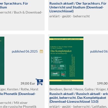
Der Sprachkurs. Für
Russisch aktuell / Der Sprachkurs. Für
udium
Unterricht und Studium (Download-
Lizenzschlüssel)
eherrscht / Buch & Download-
erklärt - geübt - beherrscht
published 06.2025
published 0
39,00 Eur
199,00
üger, Kersten / Rothe, Horst
 Die Phonetik (Download-
Russisch aktuell / Russisch aktuell - erk
geübt, beherrscht. Das Komplettpaket
(Download-Lizenzschlüssel 13.0)
herrscht / Mit einer
n die russische Phonetik
erklärt - geübt - beherrscht / Leitfaden,