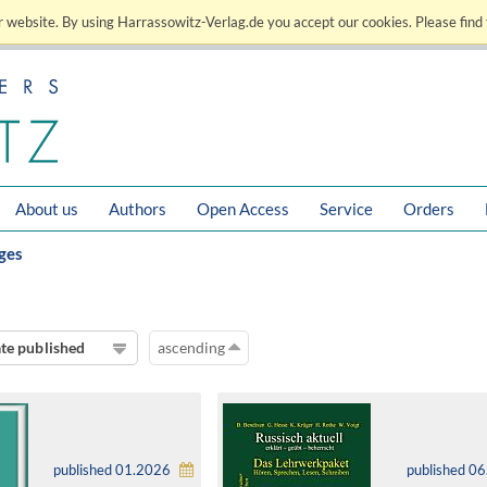
 website. By using Harrassowitz-Verlag.de you accept our cookies. Please find 
About us
Authors
Open Access
Service
Orders
ges
te published
ascending
published 01.2026
published 0