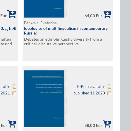
 Eur
64,00 Eur
Pankova, Ekaterina
 3: Д Е Ж
Ideologies of multilingualism in contemporary
Russia:
haften
Debates on ethnolinguistic diversity from a
ete und
critical-discursive perspective
ilable
E-Book available
3.2021
published 11.2020
 Eur
58,00 Eur