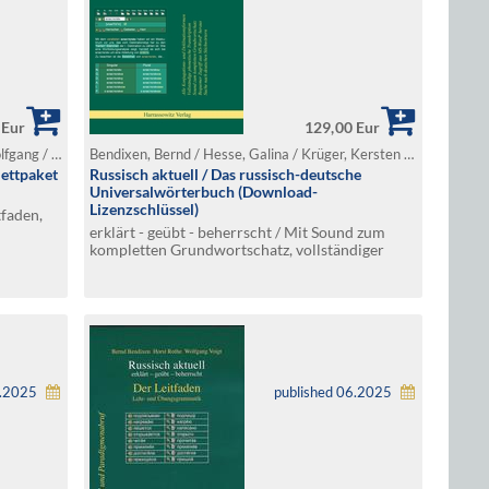
 Eur
129,00 Eur
Bendixen, Bernd / Rothe, Horst / Voigt, Wolfgang / Hesse, Galina / Krüger, Kersten
Bendixen, Bernd / Hesse, Galina / Krüger, Kersten / Rothe, Horst / Yurchenko, Dmitry
lettpaket
Russisch aktuell / Das russisch-deutsche
Universalwörterbuch (Download-
Lizenzschlüssel)
tfaden,
erklärt - geübt - beherrscht / Mit Sound zum
kompletten Grundwortschatz, vollständiger
phonetischer Transskription, bequemem Zugriff
aus MS-Word (C) heraus. Suche nach deutschen
Stichwörtern
6.2025
published 06.2025