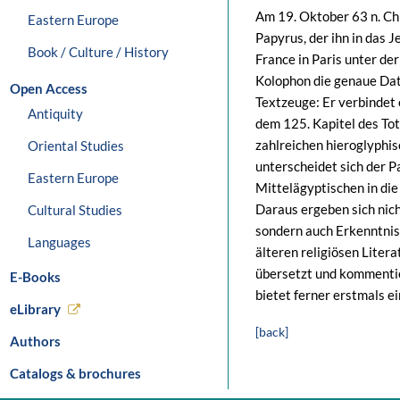
Am 19. Oktober 63 n. Ch
Eastern Europe
Papyrus, der ihn in das J
Book / Culture / History
France in Paris unter d
Kolophon die genaue Dat
Open Access
Textzeuge: Er verbindet
Antiquity
dem 125. Kapitel des Tot
zahlreichen hieroglyphis
Oriental Studies
unterscheidet sich der 
Eastern Europe
Mittelägyptischen in di
Daraus ergeben sich nich
Cultural Studies
sondern auch Erkenntniss
Languages
älteren religiösen Liter
übersetzt und kommentier
E-Books
bietet ferner erstmals e
eLibrary
[back]
Authors
Catalogs & brochures