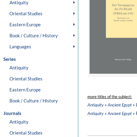
Antiquity
Oriental Studies
Eastern Europe
Book / Culture / History
Languages
Series
Antiquity
Oriental Studies
Eastern Europe
more titles of the subject:
Book / Culture / History
»
» 
Antiquity
Ancient Egypt
Journals
»
» 
Antiquity
Ancient Egypt
Antiquity
Oriental Studies