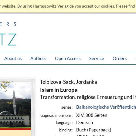
 website. By using Harrassowitz-Verlag.de you accept our cookies. Please find 
About us
Authors
Open Access
Service
Orders
Telbizova-Sack, Jordanka
Islam in Europa
Transformation, religiöse Erneuerung und i
Balkanologische Veröffentlic
series:
XIV, 308 Seiten
pages/dimensions:
Deutsch
language:
Buch (Paperback)
binding: