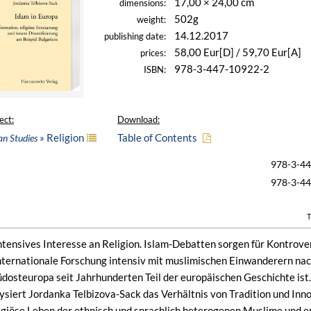
17,00 × 24,00 cm
dimensions:
502g
weight:
14.12.2017
publishing date:
58,00 Eur[D] / 59,70 Eur[A]
prices:
978-3-447-10922-2
ISBN:
ect:
Download:
» Religion
Table of Contents
an Studies
978-3-4
978-3-4
T
ntensives Interesse an Religion. Islam-Debatten sorgen für Kontrover
nternationale Forschung intensiv mit muslimischen Einwanderern nac
Südosteuropa seit Jahrhunderten Teil der europäischen Geschichte ist.
lysiert Jordanka Telbizova-Sack das Verhältnis von Tradition und Inno
eligiöse Leben der ethnisch und sprachlich heterogenen Muslime und