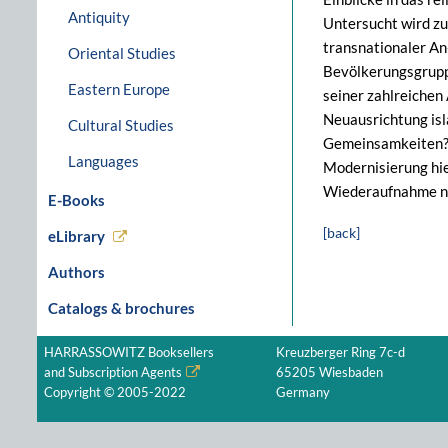
Antiquity
Untersucht wird zu
transnationaler An
Oriental Studies
Bevölkerungsgrupp
Eastern Europe
seiner zahlreiche
Neuausrichtung isl
Cultural Studies
Gemeinsamkeiten? W
Languages
Modernisierung hie
Wiederaufnahme nur
E-Books
[back]
eLibrary
Authors
Catalogs & brochures
HARRASSOWITZ Booksellers
Kreuzberger Ring 7c-d
and Subscription Agents
65205 Wiesbaden
Copyright © 2005-2022
Germany