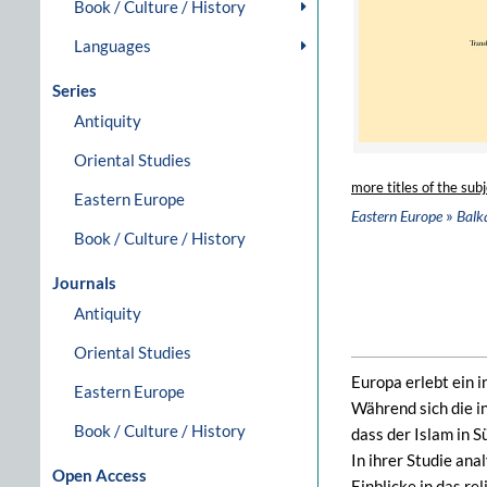
Book / Culture / History
Languages
Series
Antiquity
Oriental Studies
more titles of the subj
Eastern Europe
»
Eastern Europe
Balk
Book / Culture / History
Journals
Antiquity
Oriental Studies
Europa erlebt ein i
Eastern Europe
Während sich die i
Book / Culture / History
dass der Islam in 
In ihrer Studie ana
Open Access
Einblicke in das r