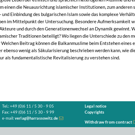
m einen die Neuausrichtung islamischer Institutionen, zum anderen s
- und Einbindung des bulgarischen Islam sowie das komplexe Verhält
en im Mittelpunkt der Untersuchung. Besondere Aufmerksamkeit wir
n Akteure und durch den Generationenwechsel an Dynamik gewinnt. 
amischer Traditionen beteiligt? Wo liegen die Unterschiede zu den 
elchen Beitrag können die Balkanmuslime beim Entstehen eines euro
r ebenso wenig als Säkularisierung beschrieben werden kann, wie die
 als fundamentalistische Revitalisierung zu verstehen sind.
Tel.: +49 (0)6 11 / 5 30 - 9 05
Legal notice
Fax: +49 (0)6 11 / 5 30 - 9 99
Copyrights
e-mail:
verlag@harrassowitz.de
Withdraw from contract