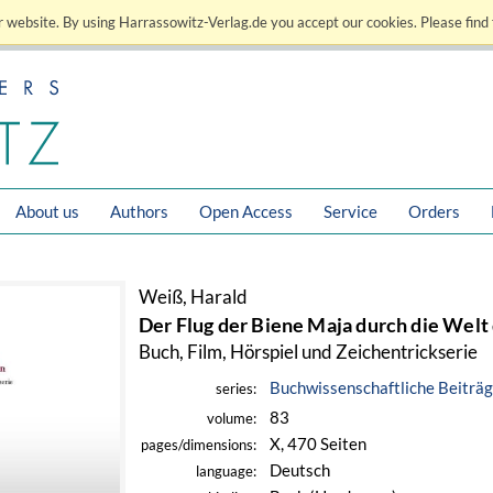
 website. By using Harrassowitz-Verlag.de you accept our cookies. Please find 
About us
Authors
Open Access
Service
Orders
Weiß, Harald
Der Flug der Biene Maja durch die Welt
Buch, Film, Hörspiel und Zeichentrickserie
Buchwissenschaftliche Beiträ
series:
83
volume:
X, 470 Seiten
pages/dimensions:
Deutsch
language: