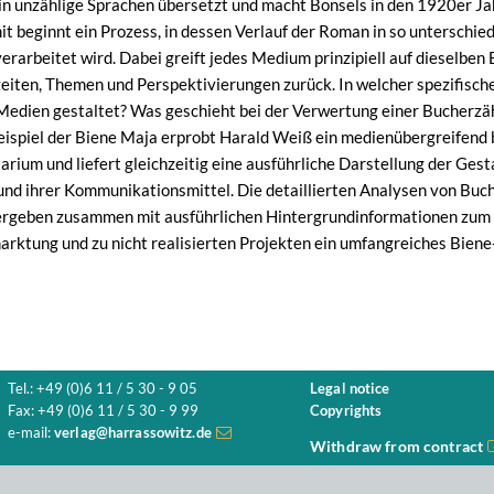
d in unzählige Sprachen übersetzt und macht Bonsels in den 1920er J
t beginnt ein Prozess, in dessen Verlauf der Roman in so unterschie
erarbeitet wird. Dabei greift jedes Medium prinzipiell auf dieselben
eiten, Themen und Perspektivierungen zurück. In welcher spezifisc
Medien gestaltet? Was geschieht bei der Verwertung einer Bucherz
spiel der Biene Maja erprobt Harald Weiß ein medienübergreifend b
rium und liefert gleichzeitig eine ausführliche Darstellung der Ges
d ihrer Kommunikationsmittel. Die detaillierten Analysen von Buch
 ergeben zusammen mit ausführlichen Hintergrundinformationen zum
marktung und zu nicht realisierten Projekten ein umfangreiches Bi
Tel.: +49 (0)6 11 / 5 30 - 9 05
Legal notice
Fax: +49 (0)6 11 / 5 30 - 9 99
Copyrights
e-mail:
verlag@harrassowitz.de
Withdraw from contract