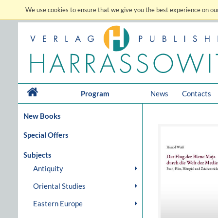
We use cookies to ensure that we give you the best experience on our
Program
News
Contacts
New Books
Special Offers
Subjects
Antiquity
Oriental Studies
Eastern Europe