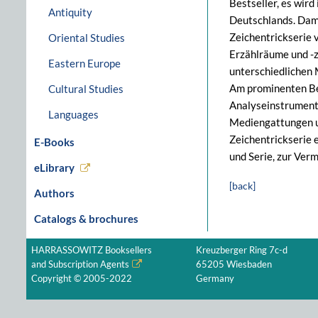
Bestseller, es wir
Antiquity
Deutschlands. Dami
Zeichentrickserie v
Oriental Studies
Erzählräume und -z
Eastern Europe
unterschiedlichen 
Am prominenten Bei
Cultural Studies
Analyseinstrumenta
Languages
Mediengattungen un
Zeichentrickserie
E-Books
und Serie, zur Ver
eLibrary
[back]
Authors
Catalogs & brochures
HARRASSOWITZ Booksellers
Kreuzberger Ring 7c-d
and Subscription Agents
65205 Wiesbaden
Copyright © 2005-2022
Germany