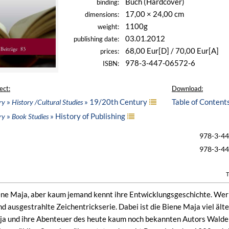
Buch (Hardcover)
binding:
17,00 × 24,00 cm
dimensions:
1100g
weight:
03.01.2012
publishing date:
68,00 Eur[D] / 70,00 Eur[A]
prices:
978-3-447-06572-6
ISBN:
ect:
Download:
»
» 19/20th Century
Table of Content
ry
History /Cultural Studies
»
» History of Publishing
ry
Book Studies
978-3-4
978-3-4
T
ene Maja, aber kaum jemand kennt ihre Entwicklungsgeschichte. Wer v
 ausgestrahlte Zeichentrickserie. Dabei ist die Biene Maja viel älter,
a und ihre Abenteuer des heute kaum noch bekannten Autors Waldema