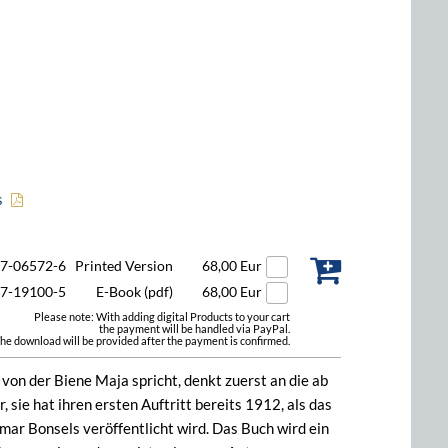
s
47-06572-6
Printed Version
68,00 Eur
47-19100-5
E-Book (pdf)
68,00 Eur
Please note: With adding digital Products to your cart
the payment will be handled via PayPal.
he download will be provided after the payment is confirmed.
on der Biene Maja spricht, denkt zuerst an die ab
 sie hat ihren ersten Auftritt bereits 1912, als das
r Bonsels veröffentlicht wird. Das Buch wird ein