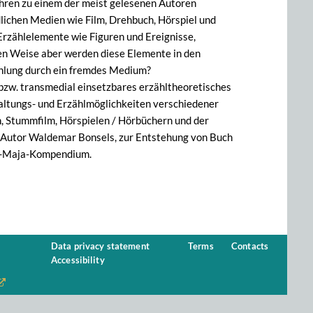
ahren zu einem der meist gelesenen Autoren
dlichen Medien wie Film, Drehbuch, Hörspiel und
 Erzählelemente wie Figuren und Ereignisse,
hen Weise aber werden diese Elemente in den
ählung durch ein fremdes Medium?
zw. transmedial einsetzbares erzähltheoretisches
taltungs- und Erzählmöglichkeiten verschiedener
, Stummfilm, Hörspielen / Hörbüchern und der
 Autor Waldemar Bonsels, zur Entstehung von Buch
ene-Maja-Kompendium.
Data privacy statement
Terms
Contacts
Accessibility