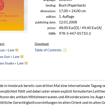
Buch (Paperback)
binding:
17,00 × 24,00 cm
dimensions:
1. Auflage
edition:
12.01.2008
publishing date:
48,00 Eur[D] / 49,40 Eur[A]
prices:
978-3-447-05733-2
ISBN:
ect:
Download:
» Law
Table of Contents
gypt
» Law
ear East
» Law
ian Studies
 in Innsbruck bereits zum dritten Mal eine internationale Tagung org
verpﬂichtet fühlt und dabei unter einem explizit formulierten Leitth
lturen des antiken Mittelmeerraumes und Altvorderasiens ins Auge
öttliche Gerechtigkeitsvorstellungen im alten Orient und im alten