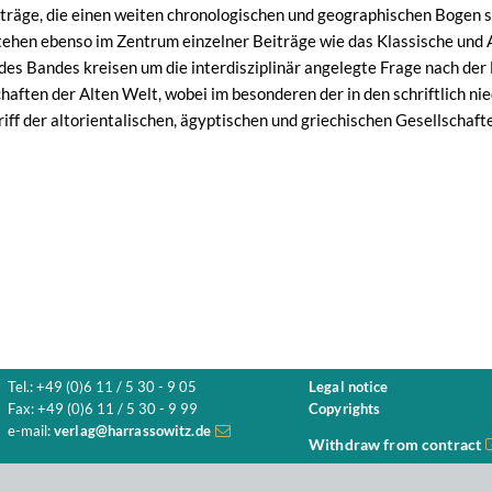
träge, die einen weiten chronologischen und geographischen Bogen s
tehen ebenso im Zentrum einzelner Beiträge wie das Klassische und 
e des Bandes kreisen um die interdisziplinär angelegte Frage nach d
chaften der Alten Welt, wobei im besonderen der in den schriftlich 
iff der altorientalischen, ägyptischen und griechischen Gesellschaf
Tel.: +49 (0)6 11 / 5 30 - 9 05
Legal notice
Fax: +49 (0)6 11 / 5 30 - 9 99
Copyrights
e-mail:
verlag@harrassowitz.de
Withdraw from contract