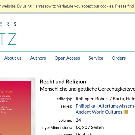
 website. By using Harrassowitz-Verlag.de you accept our cookies. Please find 
About us
Authors
Open Access
Service
Orders
Recht und Religion
Menschliche und göttliche Gerechtigkeitsvo
Rollinger, Robert / Barta, Hei
editor(s):
Philippika - Altertumswissens
series:
Ancient World Cultures
24
volume:
IX, 207 Seiten
pages/dimensions:
Deutsch
language: