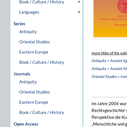
Book / Culture / History
Languages
Series
Antiquity
Oriental Studies
Eastern Europe
more titles of the subj
»
Antiquity
Ancient E
Book / Culture / History
»
Antiquity
Ancient N
Journals
»
Oriental Studies
Iran
Antiquity
Oriental Studies
Eastern Europe
Im Jahre 2006 wurde
Rechtsgeschichte‘ 
Book / Culture / History
Perspektive die Ku
Open Access
„Menschliche und g