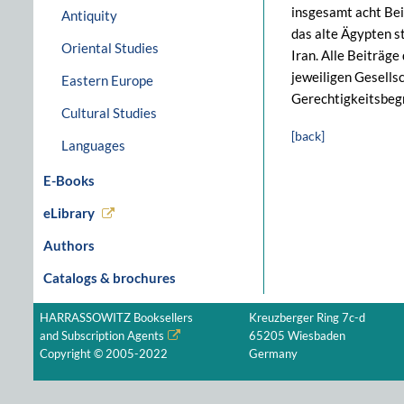
insgesamt acht Bei
Antiquity
das alte Ägypten s
Oriental Studies
Iran. Alle Beiträg
jeweiligen Gesells
Eastern Europe
Gerechtigkeitsbegr
Cultural Studies
[back]
Languages
E-Books
eLibrary
Authors
Catalogs & brochures
HARRASSOWITZ Booksellers
Kreuzberger Ring 7c-d
and Subscription Agents
65205 Wiesbaden
Copyright © 2005-2022
Germany