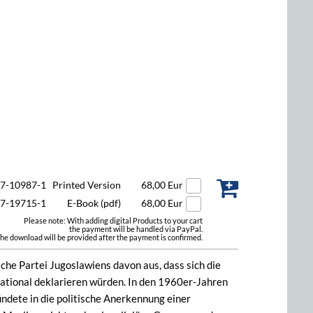
47-10987-1
Printed Version
68,00 Eur
47-19715-1
E-Book (pdf)
68,00 Eur
Please note: With adding digital Products to your cart
the payment will be handled via PayPal.
he download will be provided after the payment is confirmed.
che Partei Jugoslawiens davon aus, dass sich die
national deklarieren würden. In den 1960er-Jahren
ndete in die politische Anerkennung einer