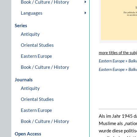
Book / Culture / History
Languages
Series
Antiquity
Oriental Studies
more titles of the subj
Eastern Europe
»
Eastern Europe
Balk
Book / Culture / History
»
Eastern Europe
Balk
Journals
Antiquity
Oriental Studies
Eastern Europe
Als im Jahr 1945 d
Book / Culture / History
Muslime als „natio
wurde diese politi
Open Access