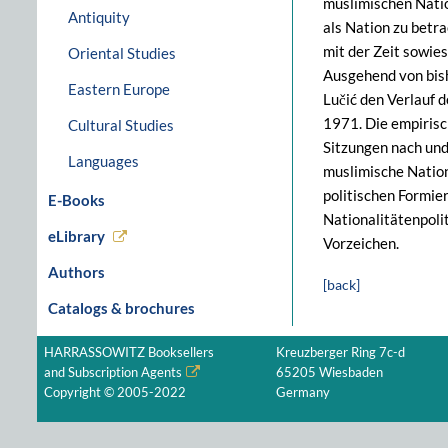
muslimischen Natio
Antiquity
als Nation zu betr
mit der Zeit sowie
Oriental Studies
Ausgehend von bis
Eastern Europe
Lučić den Verlau
1971. Die empirisc
Cultural Studies
Sitzungen nach und
Languages
muslimische Nation
politischen Formie
E-Books
Nationalitätenpoli
eLibrary
Vorzeichen.
Authors
[back]
Catalogs & brochures
HARRASSOWITZ Booksellers
Kreuzberger Ring 7c-d
and Subscription Agents
65205 Wiesbaden
Copyright © 2005-2022
Germany