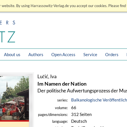
 website. By using Harrassowitz-Verlag.de you accept our cookies. Please find 
About us
Authors
Open Access
Service
Orders
Lučić, Iva
Im Namen der Nation
Der politische Aufwertungsprozess der Mu
Balkanologische Veröffentlic
series:
66
volume:
312 Seiten
pages/dimensions:
Deutsch
language: