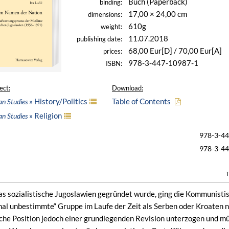
Buch (Paperback)
binding:
17,00 × 24,00 cm
dimensions:
610g
weight:
11.07.2018
publishing date:
68,00 Eur[D] / 70,00 Eur[A]
prices:
978-3-447-10987-1
ISBN:
ect:
Download:
» History/Politics
Table of Contents
an Studies
» Religion
an Studies
978-3-4
978-3-4
T
as sozialistische Jugoslawien gegründet wurde, ging die Kommunistis
nal unbestimmte“ Gruppe im Laufe der Zeit als Serben oder Kroaten 
sche Position jedoch einer grundlegenden Revision unterzogen und mü