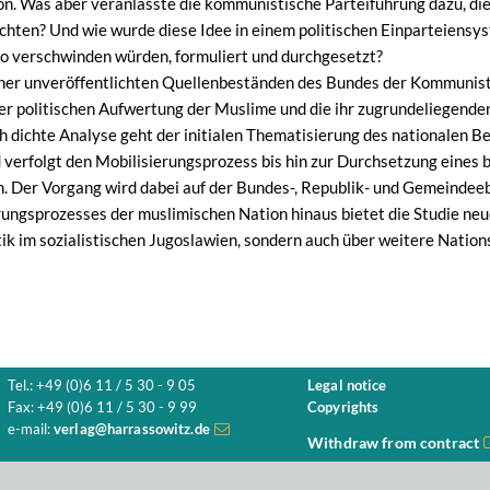
n. Was aber veranlasste die kommunistische Parteiführung dazu, die
achten? Und wie wurde diese Idee in einem politischen Einparteiensy
so verschwinden würden, formuliert und durchgesetzt?
her unveröffentlichten Quellenbeständen des Bundes der Kommuniste
f der politischen Aufwertung der Muslime und die ihr zugrundeliegend
h dichte Analyse geht der initialen Thematisierung des nationalen B
 verfolgt den Mobilisierungsprozess bis hin zur Durchsetzung eines
. Der Vorgang wird dabei auf der Bundes-, Republik- und Gemeindee
rungsprozesses der muslimischen Nation hinaus bietet die Studie neu
tik im sozialistischen Jugoslawien, sondern auch über weitere Nation
Tel.: +49 (0)6 11 / 5 30 - 9 05
Legal notice
Fax: +49 (0)6 11 / 5 30 - 9 99
Copyrights
e-mail:
verlag@harrassowitz.de
Withdraw from contract