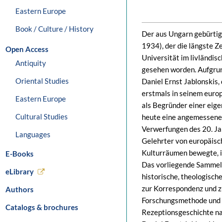
Eastern Europe
Book / Culture / History
Der aus Ungarn gebürtig
1934), der die längste Z
Open Access
Universität im livländis
Antiquity
gesehen worden. Aufgrun
Oriental Studies
Daniel Ernst Jablonskis,
erstmals in seinem europ
Eastern Europe
als Begründer einer eige
Cultural Studies
heute eine angemessene W
Verwerfungen des 20. Ja
Languages
Gelehrter von europäisc
Kulturräumen bewegte, i
E-Books
Das vorliegende Sammelw
eLibrary
historische, theologisc
zur Korrespondenz und z
Authors
Forschungsmethode und A
Catalogs & brochures
Rezeptionsgeschichte nac