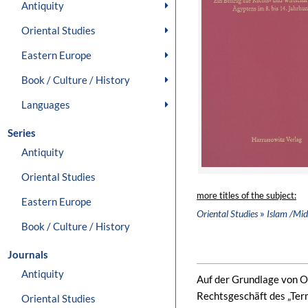
Antiquity
Oriental Studies
Eastern Europe
Book / Culture / History
Languages
Series
Antiquity
Oriental Studies
more titles of the subject:
Eastern Europe
»
Oriental Studies
Islam /Mid
Book / Culture / History
Journals
Antiquity
Auf der Grundlage von O
Rechtsgeschäft des „Term
Oriental Studies