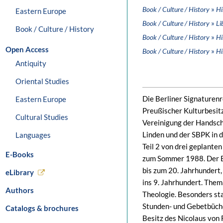
»
Book / Culture / History
Hi
Eastern Europe
»
Book / Culture / History
Li
Book / Culture / History
»
Book / Culture / History
Hi
Open Access
»
Book / Culture / History
Hi
Antiquity
Oriental Studies
Die Berliner Signaturenre
Eastern Europe
Preußischer Kulturbesit
Cultural Studies
Vereinigung der Handsch
Linden und der SBPK in 
Languages
Teil 2 von drei geplant
E-Books
zum Sommer 1988. Der E
bis zum 20. Jahrhundert, 
eLibrary
ins 9. Jahrhundert. Them
Authors
Theologie. Besonders sta
Stunden- und Gebetbüche
Catalogs & brochures
Besitz des Nicolaus von 