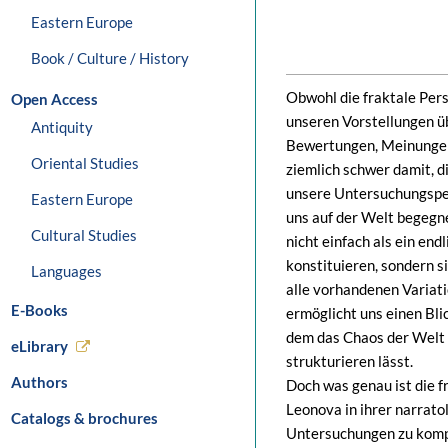
Eastern Europe
Book / Culture / History
Obwohl die fraktale Per
Open Access
unseren Vorstellungen üb
Antiquity
Bewertungen, Meinungen,
Oriental Studies
ziemlich schwer damit, d
unsere Untersuchungspers
Eastern Europe
uns auf der Welt begegne
Cultural Studies
nicht einfach als ein en
konstituieren, sondern s
Languages
alle vorhandenen Variatio
E-Books
ermöglicht uns einen Bli
dem das Chaos der Welt s
eLibrary
strukturieren lässt.
Authors
Doch was genau ist die f
Leonova in ihrer narratol
Catalogs & brochures
Untersuchungen zu kompl