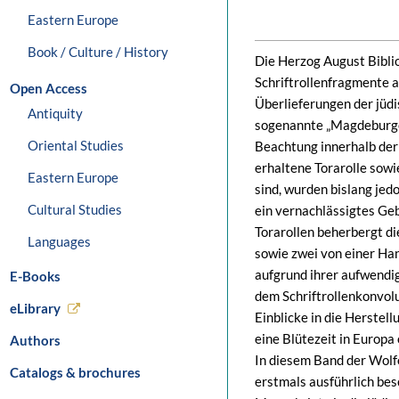
Eastern Europe
Book / Culture / History
Die Herzog August Biblio
Schriftrollenfragmente a
Open Access
Überlieferungen der jüdis
Antiquity
sogenannte „Magdeburger
Oriental Studies
Beachtung innerhalb der 
erhaltene Torarolle sowi
Eastern Europe
sind, wurden bislang jed
Cultural Studies
ein vernachlässigtes Ge
Torarollen beherbergt di
Languages
sowie zwei von einer Han
aufgrund ihrer aufwendi
E-Books
dem Schriftrollenkonvol
eLibrary
Einblicke in die Herstel
eine Blütezeit in Europa 
Authors
In diesem Band der Wolf
Catalogs & brochures
erstmals ausführlich be