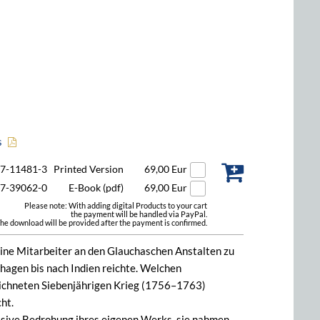
s
47-11481-3
Printed Version
69,00 Eur
47-39062-0
E-Book (pdf)
69,00 Eur
Please note: With adding digital Products to your cart
the payment will be handled via PayPal.
he download will be provided after the payment is confirmed.
eine Mitarbeiter an den Glauchaschen Anstalten zu
agen bis nach Indien reichte. Welchen
eichneten Siebenjährigen Krieg (1756–1763)
ht.
ssive Bedrohung ihres eigenen Werks, sie nahmen