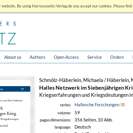
 website. By using Harrassowitz-Verlag.de you accept our cookies. Please find 
About us
Authors
Open Access
Service
Orders
Schmölz-Häberlein, Michaela / Häberlein,
Halles Netzwerk im Siebenjährigen Kr
Kriegserfahrungen und Kriegsdeutungen i
Hallesche Forschungen
series:
59
volume:
356 Seiten, 10 Abb.
pages/dimensions:
Deutsch
language: