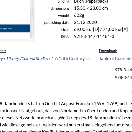
Buch (Paperback)
binding:
15,50 × 23,00 cm
dimensions:
622g
weight:
21.12.2020
publishing date:
69,00 Eur[D] / 71,00 Eur[A]
prices:
978-3-447-11481-3
ISBN:
ect:
Download:
»
» 17/18th Century
Table of Content
ry
History /Cultural Studies
978-3-4
978-3-4
T
18. Jahrhunderts hatten Gotthilf August Francke (1696–1769) und s
kationsnetz aufgebaut, das von Nordamerika über London und Kopenh
dieses Netzwerk im auch als „Weltkrieg des 18. Jahrhunderts“ bez
 wie diese gemeistert wurden, wird nun erstmals eingehend untersuc
n betrachteten diesen Konflikt der europäischen Großmächte als ma