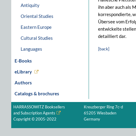
Antiquity
ihn aber auch als 
korrespondierte, w
Oriental Studies
Übersee vom Erfolg
Eastern Europe
entwickelte stell
detailliert dar.
Cultural Studies
Languages
[back]
E-Books
eLibrary
Authors
Catalogs & brochures
HARRASSOWITZ Booksellers
Kreuzberger Ring 7c-d
and Subscription Agents
65205 Wiesbaden
Copyright © 2005-2022
Germany