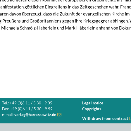
Manifestation göttlichen Eingreifens in das Zeitgeschehen wahr. Fran
aren davon überzeugt, dass die Zukunft der evangelischen Kirche im R
 Preußens und Großbritanniens gegen ihre Kriegsgegner abhingen. W
en Michaela Schmölz-Haberlein und Mark Häberlein anhand von Doku
Tel.: +49 (0)6 11 / 5 30 - 9 05
Legal notice
Fax: +49 (0)6 11 / 5 30 - 9 99
Copyrights
e-mail:
verlag@harrassowitz.de
Withdraw from contract