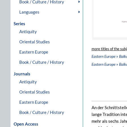
Book / Culture / History
Languages
Series
Antiquity
Oriental Studies
more titles of the subj
Eastern Europe
»
Eastern Europe
Balk
Book / Culture / History
»
Eastern Europe
Balk
Journals
Antiquity
Oriental Studies
Eastern Europe
An der Schnittstel
Book / Culture / History
lange Tradition in
mehr als sechs Jahr
Open Access