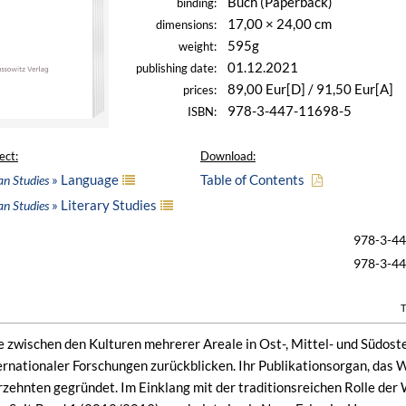
Buch (Paperback)
binding:
17,00 × 24,00 cm
dimensions:
595g
weight:
01.12.2021
publishing date:
89,00 Eur[D] / 91,50 Eur[A]
prices:
978-3-447-11698-5
ISBN:
ect:
Download:
» Language
Table of Contents
an Studies
» Literary Studies
an Studies
978-3-4
978-3-4
T
le zwischen den Kulturen mehrerer Areale in Ost-, Mittel- und Südost
ternationaler Forschungen zurückblicken. Ihr Publikationsorgan, das 
zehnten gegründet. Im Einklang mit der traditionsreichen Rolle der W