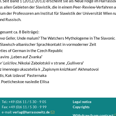
n. Seit Band 1 (2012/2013) erscheint sie als Neue Folge im Harrasso
us allen Gebieten der Slavistik, die in einem Peer-Review-Verfahre
m der Professoren am Institut für Slawistik der Universität Wien n
und Russisch.
sgesamt ca. 8 Beiträge):
va Geller
, Unde malum? The Watchers Mythologeme in The Slavonic 
, Slawisch-albanischer Sprachkontakt in vormoderner Zeit
ieties of German in the Czech Republic
žavins „Leben auf Zvanka“
r’ Loščilov
, Nikolai Zabolotskii v strane „Gullivera“
 Iz imennogo ukazatelia k „Zapisnym knizhkam“ Akhmatovoi
tis
, Kak izdavat’ Pasternaka
, Poeticheskoe nasledie Ellisa
Tel.: +49 (0)6 11 / 5 30 - 9 05
Legal notice
Fax: +49 (0)6 11 / 5 30 - 9 99
Copyrights
e-mail:
verlag@harrassowitz.de
Withdraw from contract