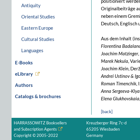
positioniert werde
Antiquity
Originalbeiträge a
neben einem Gremiu
Oriental Studies
Deutsch, Englisch 
Eastern Europe
Aus dem Inhalt (in
Cultural Studies
Florentina Badalano
Languages
Joachim Matzinger
Marek Nekula
, Var
E-Books
Joachim Klein
, Der
eLibrary
Andrei Ustinov & Igo
Roman Timenchik
,
Authors
Anna Sergeeva-Klya
Catalogs & brochures
Elena Glukhovskaia
[back]
HARRASSOWITZ Booksellers
Kreuzberger Ring 7c-d
and Subscription Agents
65205 Wiesbaden
Copyright © 2005-2022
Germany