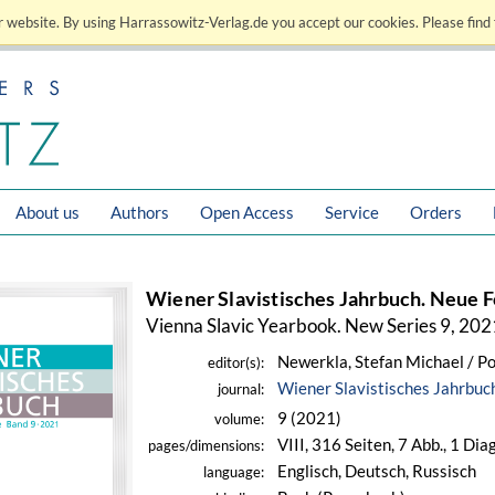
 website. By using Harrassowitz-Verlag.de you accept our cookies. Please find 
About us
Authors
Open Access
Service
Orders
Wiener Slavistisches Jahrbuch. Neue F
Vienna Slavic Yearbook. New Series 9, 202
Newerkla, Stefan Michael / Po
editor(s):
Wiener Slavistisches Jahrbuc
journal:
9 (2021)
volume:
VIII, 316 Seiten, 7 Abb., 1 Di
pages/dimensions:
Englisch, Deutsch, Russisch
language: