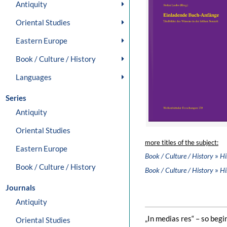
Antiquity
Oriental Studies
Eastern Europe
Book / Culture / History
Languages
Series
Antiquity
Oriental Studies
more titles of the subject:
Eastern Europe
»
Book / Culture / History
Hi
Book / Culture / History
»
Book / Culture / History
Hi
Journals
Antiquity
„In medias res“ – so begi
Oriental Studies