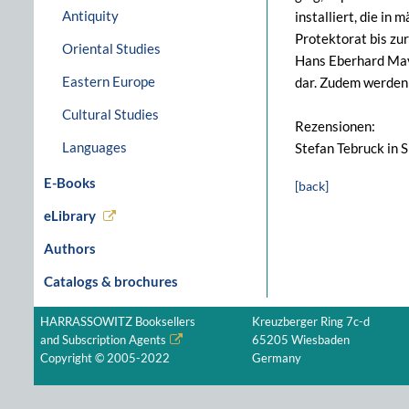
Antiquity
installiert, die i
Pro­tektorat bis z
Oriental Studies
Hans Eberhard Maye
Eastern Europe
dar. Zudem werden 
Cultural Studies
Rezensionen:
Languages
Stefan Tebruck in 
E-Books
[back]
eLibrary
Authors
Catalogs & brochures
HARRASSOWITZ Booksellers
Kreuzberger Ring 7c-d
and Subscription Agents
65205 Wiesbaden
Copyright © 2005-2022
Germany