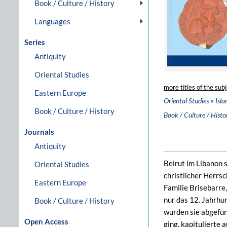
Book / Culture / History
Languages
Series
Antiquity
Oriental Studies
more titles of the subj
Eastern Europe
»
Oriental Studies
Isla
Book / Culture / History
Book / Culture / Histo
Journals
Antiquity
Beirut im Libanon 
Oriental Studies
christlicher Herrsc
Eastern Europe
Familie Brise­barr
nur das 12. Jahrhu
Book / Culture / History
wurden sie abgefun
Open Access
ging, kapitulierte