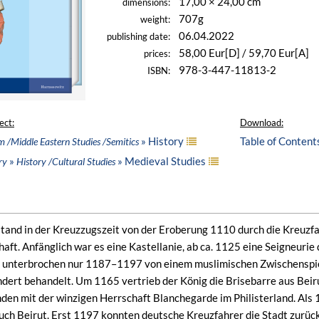
17,00 × 24,00 cm
dimensions:
707g
weight:
06.04.2022
publishing date:
58,00 Eur[D] / 59,70 Eur[A]
prices:
978-3-447-11813-2
ISBN:
ect:
Download:
» History
Table of Content
m /Middle Eastern Studies /Semitics
»
» Medieval Studies
ry
History /Cultural Studies
stand in der Kreuzzugszeit von der Eroberung 1110 durch die Kreuzfa
haft. Anfänglich war es eine Kastellanie, ab ca. 1125 eine Seigneuri
e, unterbrochen nur 1187–1197 von einem muslimischen Zwischenspiel
ndert behandelt. Um 1165 vertrieb der König die Brisebarre aus Beir
den mit der winzigen Herrschaft Blanchegarde im Philisterland. Als 
 auch Beirut. Erst 1197 konnten deutsche Kreuzfahrer die Stadt zurü