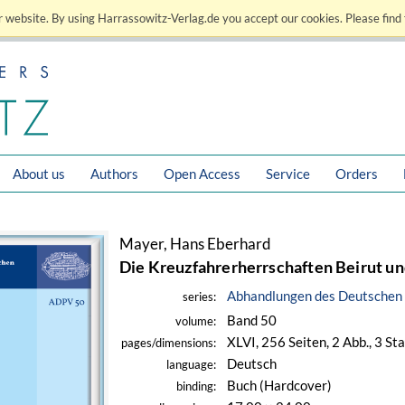
 website. By using Harrassowitz-Verlag.de you accept our cookies. Please find 
About us
Authors
Open Access
Service
Orders
Mayer, Hans Eberhard
Die Kreuzfahrerherrschaften Beirut u
Abhandlungen des Deutschen 
series:
Band 50
volume:
XLVI, 256 Seiten, 2 Abb., 3 S
pages/dimensions:
Deutsch
language:
Buch (Hardcover)
binding: