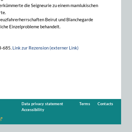
de verkümmerte die Seigneurie zu einem mamlukischen
rte.
 Kreuzfahrerherrschaften Beirut und Blanchegarde
liche Einzelprobleme behandelt.
83-685.
Link zur Rezension (externer Link)
Data privacy statement
Terms
Contacts
Accessibility