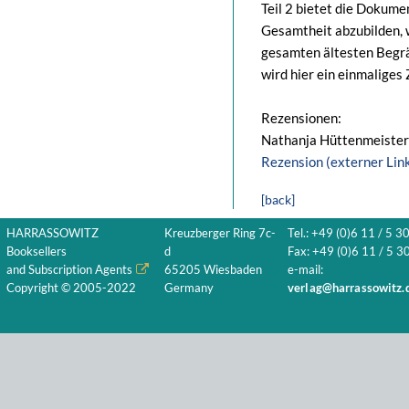
Teil 2 bietet die Dokume
Gesamtheit abzubilden, 
gesamten ältesten Begr
wird hier ein einmalige
Rezensionen:
Nathanja Hüttenmeister /
Rezension (externer Lin
[back]
HARRASSOWITZ
Kreuzberger Ring 7c-
Tel.: +49 (0)6 11 / 5 3
Booksellers
d
Fax: +49 (0)6 11 / 5 30
and Subscription Agents
65205 Wiesbaden
e-mail:
Copyright © 2005-2022
Germany
verlag@harrassowitz.