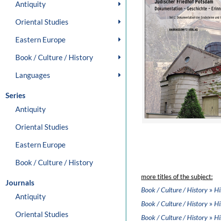
Antiquity
Oriental Studies
Eastern Europe
Book / Culture / History
Languages
Series
Antiquity
Oriental Studies
Eastern Europe
Book / Culture / History
more titles of the subject:
Journals
»
Book / Culture / History
Hi
Antiquity
»
Book / Culture / History
Hi
Oriental Studies
»
Book / Culture / History
Hi