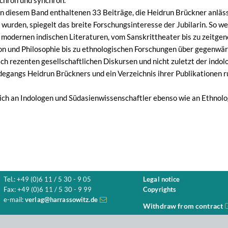
achron und synchron.
n diesem Band enthaltenen 33 Beiträge, die Heidrun Brückner anläss
wurden, spiegelt das breite Forschungsinteresse der Jubilarin. So w
n modernen indischen Literaturen, vom Sanskrittheater bis zu zeitge
ion und Philosophie bis zu ethnologischen Forschungen über gegenwär
ch rezenten gesellschaftlichen Diskursen und nicht zuletzt der indol
egangs Heidrun Brückners und ein Verzeichnis ihrer Publikationen 
ch an Indologen und Südasienwissenschaftler ebenso wie an Ethnol
Tel.: +49 (0)6 11 / 5 30 - 9 05
Legal notice
Fax: +49 (0)6 11 / 5 30 - 9 99
Copyrights
e-mail:
verlag@harrassowitz.de
Withdraw from contract