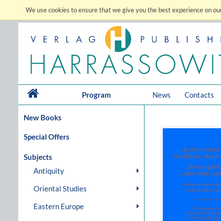
We use cookies to ensure that we give you the best experience on our
Program
News
Contacts
New Books
Special Offers
Subjects
Antiquity
Oriental Studies
Eastern Europe