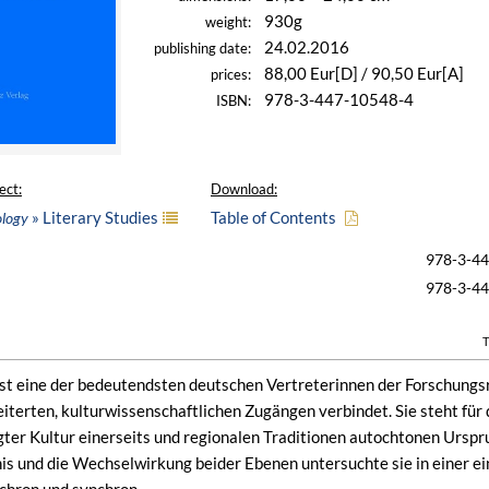
930g
weight:
24.02.2016
publishing date:
88,00 Eur[D] / 90,50 Eur[A]
prices:
978-3-447-10548-4
ISBN:
ect:
Download:
» Literary Studies
Table of Contents
ology
978-3-4
978-3-4
T
st eine der bedeutendsten deutschen Vertreterinnen der Forschungsr
terten, kulturwissenschaftlichen Zugängen verbindet. Sie steht für 
gter Kultur einerseits und regionalen Traditionen autochtonen Urspr
s und die Wechselwirkung beider Ebenen untersuchte sie in einer ei