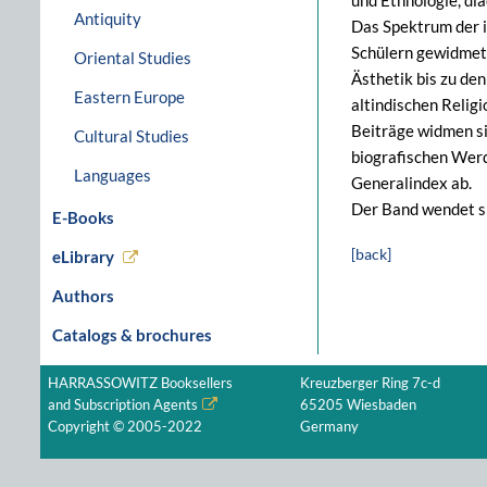
und Ethnologie, di
Antiquity
Das Spektrum der i
Schülern gewidmet 
Oriental Studies
Ästhetik bis zu de
Eastern Europe
altindischen Relig
Beiträge widmen si
Cultural Studies
biografischen Werd
Languages
Generalindex ab.
Der Band wendet si
E-Books
[back]
eLibrary
Authors
Catalogs & brochures
HARRASSOWITZ Booksellers
Kreuzberger Ring 7c-d
and Subscription Agents
65205 Wiesbaden
Copyright © 2005-2022
Germany