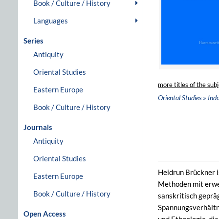
Book / Culture / History
Languages
Series
Antiquity
Oriental Studies
more titles of the subj
Eastern Europe
»
Oriental Studies
Ind
Book / Culture / History
Journals
Antiquity
Oriental Studies
Heidrun Brückner i
Eastern Europe
Methoden mit erwei
Book / Culture / History
sanskritisch geprä
Spannungsverhältni
Open Access