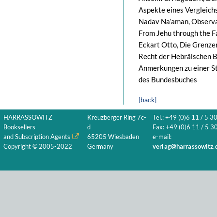
Aspekte eines Vergleich
Nadav Na’aman, Observat
From Jehu through the F
Eckart Otto, Die Grenze
Recht der Hebräischen 
Anmerkungen zu einer St
des Bundesbuches
[back]
HARRASSOWITZ
Kreuzberger Ring 7c-
Tel.: +49 (0)6 11 / 5 3
Booksellers
d
Fax: +49 (0)6 11 / 5 30
and Subscription Agents
65205 Wiesbaden
e-mail:
Copyright © 2005-2022
Germany
verlag@harrassowitz.