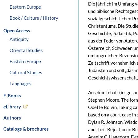
Die jährlich im Umfang v
Eastern Europe
und biblische Rechtsgesc
Book / Culture / History
sozialgeschichtlichen P
Christentums. Die Studie
Open Access
Geschichte, Judaistik, P
Antiquity
aus der Feder von Autoren
Österreich, Schweden un
Oriental Studies
umfangreichen Rezensions
Eastern Europe
Zeitschrift vornehmlich 
Judaisten und soll „das 
Cultural Studies
Geschichtswissenschaft, 
Languages
Aus dem Inhalt (insgesa
E-Books
Stephen Moore, The form
eLibrary
Odette Boivin, Taking ca
based on a court case in
Authors
Dylan R. Johnson, Wisdo
Catalogs & brochures
and their Rejection in Bib
Anselm C. Hagedorn, Der