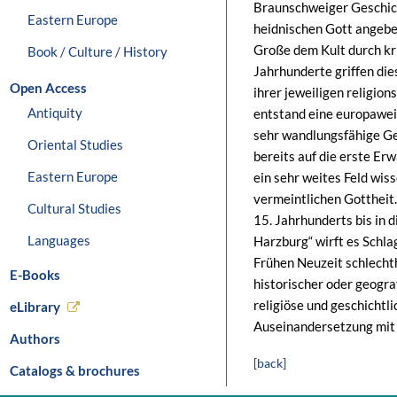
Braunschweiger Geschich
Eastern Europe
heidnischen Gott angebet
Große dem Kult durch kr
Book / Culture / History
Jahrhunderte griffen die
Open Access
ihrer jeweiligen religio
Antiquity
entstand eine europaweit
sehr wandlungsfähige Ges
Oriental Studies
bereits auf die erste Er
Eastern Europe
ein sehr weites Feld wis
vermeintlichen Gottheit
Cultural Studies
15. Jahrhunderts bis in 
Languages
Harzburg“ wirft es Schla
Frühen Neuzeit schlecht
E-Books
historischer oder geogra
religiöse und geschichtl
eLibrary
Auseinandersetzung mit d
Authors
[back]
Catalogs & brochures