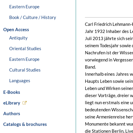
Eastern Europe
Book / Culture / History
Carl Friedrich Lehmann-
Open Access
Jahr 1932 Inhaber des Le
Antiquity
Juli 2013 jährte sich sei
seinem Todesjahr sowie 
Oriental Studies
Nachrufen ist der Wisse
Eastern Europe
vorwiegend in Vergessen
Band.
Cultural Studies
Innerhalb eines Jahres w
Languages
Haupts Leben sowie sein
Leben und Wirken seiner
E-Books
dieser Vorträge, dreier 
liegt nun erstmals eine
eLibrary
bedeutenden Wissenschaft
Authors
seine Armenienreise herv
Monumente bekannt wur
Catalogs & brochures
die Stationen Berlin, Li