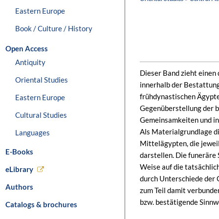
Eastern Europe
Book / Culture / History
Open Access
Antiquity
Dieser Band zieht einen 
Oriental Studies
innerhalb der Bestattun
frühdynastischen Ägypte
Eastern Europe
Gegenüberstellung der b
Cultural Studies
Gemeinsamkeiten und in 
Als Materialgrundlage d
Languages
Mittelägypten, die jewei
E-Books
darstellen. Die funeräre
Weise auf die tatsächlic
eLibrary
durch Unterschiede der G
Authors
zum Teil damit verbunde
bzw. bestätigende Sinnwe
Catalogs & brochures