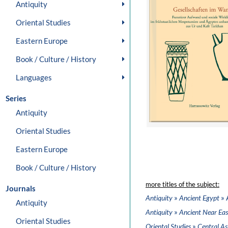
Antiquity
Oriental Studies
Eastern Europe
Book / Culture / History
Languages
Series
Antiquity
Oriental Studies
Eastern Europe
Book / Culture / History
more titles of the subject:
Journals
»
» 
Antiquity
Ancient Egypt
Antiquity
»
Antiquity
Ancient Near Eas
Oriental Studies
»
Oriental Studies
Central As