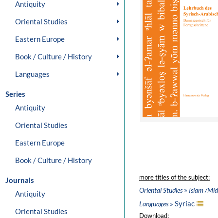
Antiquity
Oriental Studies
Eastern Europe
Book / Culture / History
Languages
Series
Antiquity
Oriental Studies
Eastern Europe
Book / Culture / History
more titles of the subject:
Journals
»
Oriental Studies
Islam /Mid
Antiquity
» Syriac
Languages
Oriental Studies
Download: