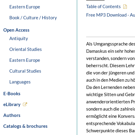
Table of Contents
Eastern Europe
Free MP3 Download - Aud
Book / Culture / History
Open Access
Antiquity
Als Umgangssprache des 
Oriental Studies
Damaskus ein sehr hohes
verstanden, sondern von
Eastern Europe
beherrscht. Diesem Lehr
Cultural Studies
die von der jüngeren un
auch in den Medien zu hö
Languages
Da den Lernenden neben d
E-Books
wichtige Sitten und Geb
anwenderorientierten Pr
eLibrary
sondern auch die zahlrei
Authors
ermöglicht eine Konvers
entsprechende Vokabular
Catalogs & brochures
Schwerpunkte dieses Ban