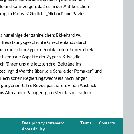
 und kann zeigen, daß es in der Antike schon
rag zu Kafavis’ Gedicht „Nichori“ und Pavlos
s nur einige der zahlreichen: Ekkehard W.
 Besatzungsgeschichte Griechenlands durch
merikanischen Zypern-Politik in den Jahren direkt
t zentrale Aspekte der Zypern-Krise, die
h führen uns die letzten drei Beiträge ins
tet Ingrid Wartha über „die Schule der Pomaken“ und
griechischen Regierungswechsels nach langer
ergangenen Jahre Revue passieren. Einen Ausblick
 uns Alexander Papageorgiou-Venetas mit seiner
Data privacy statement
Terms
Contacts
Accessibility