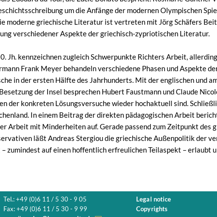
schichtsschreibung um die Anfänge der modernen Olympischen Spiele
ie moderne griechische Literatur ist vertreten mit Jörg Schäfers Beit
ung verschiedener Aspekte der griechisch-zypriotischen Literatur.
0. Jh. kennzeichnen zugleich Schwerpunkte Richters Arbeit, allerding
rmann Frank Meyer behandeln verschiedene Phasen und Aspekte der
sche in der ersten Hälfte des Jahrhunderts. Mit der englischen und a
 Besetzung der Insel besprechen Hubert Faustmann und Claude Nicole
en der konkreten Lösungsversuche wieder hochaktuell sind. Schließlic
henland. In einem Beitrag der direkten pädagogischen Arbeit berich
der Arbeit mit Minderheiten auf. Gerade passend zum Zeitpunkt des 
ervativen läßt Andreas Stergiou die griechische Außenpolitik der v
 – zumindest auf einen hoffentlich erfreulichen Teilaspekt – erlaubt
Tel.: +49 (0)6 11 / 5 30 - 9 05
Legal notice
Fax: +49 (0)6 11 / 5 30 - 9 99
Copyrights