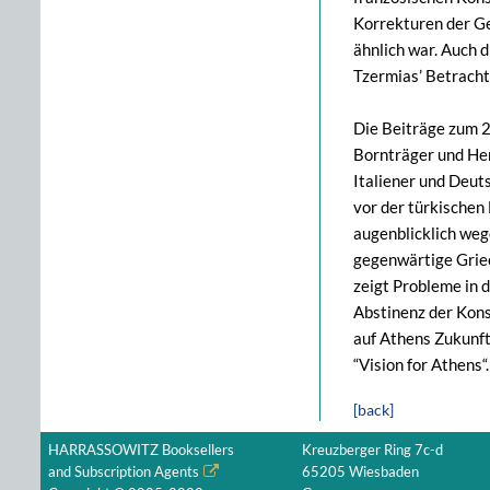
Korrekturen der Ge
ähnlich war. Auch d
Tzermias’ Betracht
Die Beiträge zum 2
Bornträger und He
Italiener und Deut
vor der türkischen
augenblicklich weg
gegenwärtige Griec
zeigt Probleme in 
Abstinenz der Kons
auf Athens Zukunft
“Vision for Athens“.
[back]
HARRASSOWITZ Booksellers
Kreuzberger Ring 7c-d
and Subscription Agents
65205 Wiesbaden