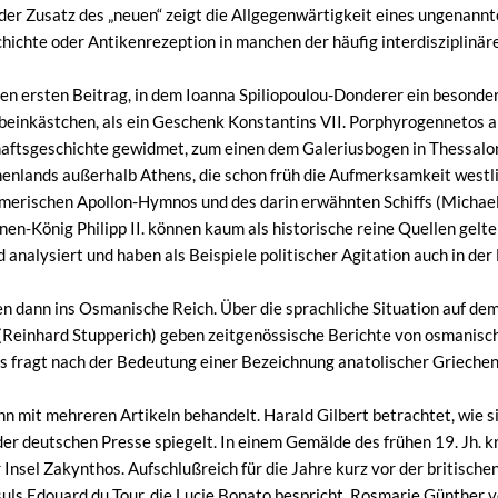
 der Zusatz des „neuen“ zeigt die Allgegenwärtigkeit eines ungenannt
ichte oder Antikenrezeption in manchen der häufig interdisziplinäre
 den ersten Beitrag, in dem Ioanna Spiliopoulou-Donderer ein besonde
einkästchen, als ein Geschenk Konstantins VII. Porphyrogennetos an
aftsgeschichte gewidmet, zum einen dem Galeriusbogen in Thessalon
lands außerhalb Athens, die schon früh die Aufmerksamkeit westlic
merischen Apollon-Hymnos und des darin erwähnten Schiffs (Micha
n-König Philipp II. können kaum als historische reine Quellen gelte
 analysiert und haben als Beispiele politischer Agitation auch in de
en dann ins Osmanische Reich. Über die sprachliche Situation auf dem
 (Reinhard Stupperich) geben zeitgenössische Berichte von osmanisc
is fragt nach der Bedeutung einer Bezeichnung anatolischer Griechen
ann mit mehreren Artikeln behandelt. Harald Gilbert betrachtet, wie 
 der deutschen Presse spiegelt. In einem Gemälde des frühen 19. Jh. kr
 Insel Zakynthos. Aufschlußreich für die Jahre kurz vor der britisch
uls Edouard du Tour, die Lucie Bonato bespricht. Rosmarie Günther 