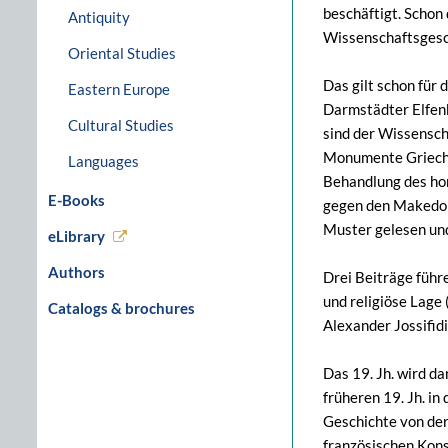
beschäftigt. Schon
Antiquity
Wissenschaftsgesch
Oriental Studies
Das gilt schon für
Eastern Europe
Darmstädter Elfenb
Cultural Studies
sind der Wissensch
Monumente Griechen
Languages
Behandlung des ho
E-Books
gegen den Makedone
Muster gelesen und
eLibrary
Authors
Drei Beiträge führ
und religiöse Lage
Catalogs & brochures
Alexander Jossifid
Das 19. Jh. wird d
früheren 19. Jh. in
Geschichte von der
französischen Kons