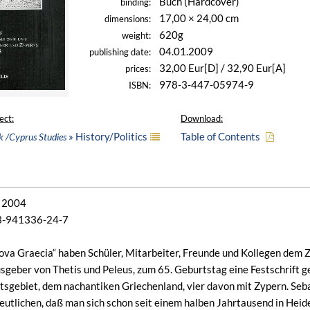
Buch (Hardcover)
binding:
17,00 × 24,00 cm
dimensions:
620g
weight:
04.01.2009
publishing date:
32,00 Eur[D] / 32,90 Eur[A]
prices:
978-3-447-05974-9
ISBN:
ect:
Download:
» History/Politics
Table of Contents
k /Cyprus Studies
r 2004
-3-941336-24-7
ova Graecia“ haben Schüler, Mitarbeiter, Freunde und Kollegen dem Z
sgeber von Thetis und Peleus, zum 65. Geburtstag eine Festschrift g
sgebiet, dem nachantiken Griechenland, vier davon mit Zypern. Se
eutlichen, daß man sich schon seit einem halben Jahrtausend in He