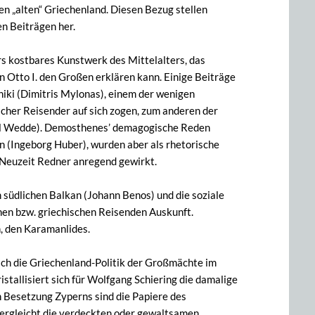
en „alten“ Griechenland. Diesen Bezug stellen
n Beiträgen her.
rs kostbares Kunstwerk des Mittelalters, das
 Otto I. den Großen erklären kann. Einige Beiträge
iki (Dimitris Mylonas), einem der wenigen
her Reisender auf sich zogen, zum anderen der
el Wedde). Demosthenes’ demagogische Reden
n (Ingeborg Huber), wurden aber als rhetorische
r Neuzeit Redner anregend gewirkt.
 südlichen Balkan (Johann Benos) und die soziale
hen bzw. griechischen Reisenden Auskunft.
, den Karamanlides.
sich die Griechenland-Politik der Großmächte im
istallisiert sich für Wolfgang Schiering die damalige
en Besetzung Zyperns sind die Papiere des
vergleicht die verdeckten oder gewaltsamen