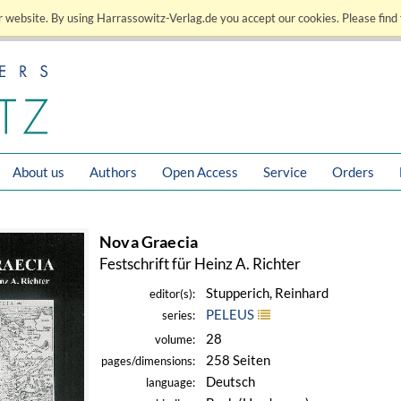
 website. By using Harrassowitz-Verlag.de you accept our cookies. Please find 
About us
Authors
Open Access
Service
Orders
Nova Graecia
Festschrift für Heinz A. Richter
Stupperich, Reinhard
editor(s):
PELEUS
series:
28
volume:
258 Seiten
pages/dimensions:
Deutsch
language: