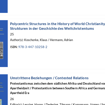
Polycentric Structures in the History of World Christianity
Strukturen in der Geschichte des Weltchristentums
25
Author(s): Koschorke, Klaus / Hermann, Adrian
ISBN:
978-3-447-10258-2
Umstrittene Beziehungen / Contested Relations
Protestantismus zwischen dem südlichen Afrika und Deutschland von
Apartheidzeit / Protestantism between Southern Africa and German
Apartheid Era
26
Editor(s): Lessing, Hanns / Dedering, Tilmann / Kampmann, Jürgen / Smi