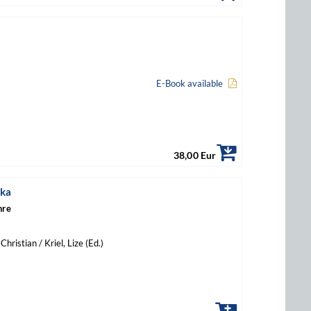
E-Book available
38,00 Eur
ika
hre
hristian / Kriel, Lize (Ed.)