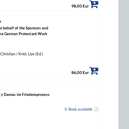
98,00 Eur
a
n behalf of the Sponsors and
 the German Protestant Work
hristian / Kriel, Lize (Ed.)
86,00 Eur
ra y Damas im Friedensprozess
E-Book available