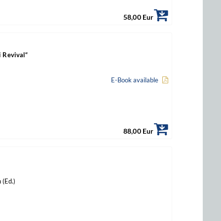
58,00 Eur
i Revival“
E-Book available
88,00 Eur
 (Ed.)