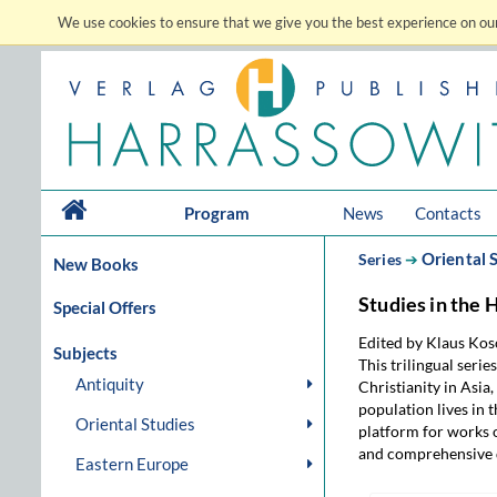
We use cookies to ensure that we give you the best experience on our
Program
News
Contacts
Oriental 
Series
➔
New Books
Studies in the 
Special Offers
Edited by Klaus Ko
Subjects
This trilingual serie
Antiquity
Christianity in Asia
population lives in 
Oriental Studies
platform for works o
and comprehensive 
Eastern Europe