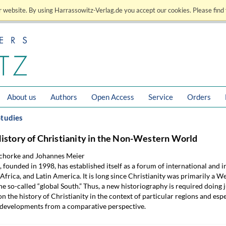
 website. By using Harrassowitz-Verlag.de you accept our cookies. Please find 
About us
Authors
Open Access
Service
Orders
Studies
History of Christianity in the Non-Western World
schorke and Johannes Meier
s, founded in 1998, has established itself as a forum of international and i
, Africa, and Latin America. It is long since Christianity was primarily a W
the so-called “global South.” Thus, a new historiography is required doing 
n the history of Christianity in the context of particular regions and esp
developments from a comparative perspective.