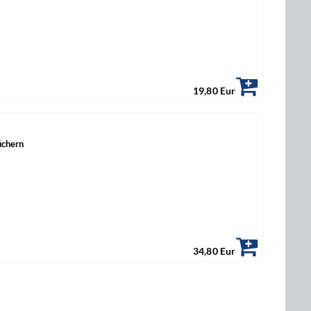
19,80 Eur
üchern
34,80 Eur