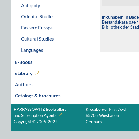
Antiquity
Oriental Studies
Inkunabeln in Bad
Bestandskataloge /
Bibliothek der Stad
Eastern Europe
Wilhelm-Gymnasi
Cultural Studies
Languages
E-Books
eLibrary
Authors
Catalogs & brochures
HARRASSOWITZ Booksellers
Kreuzberger Ring 7c-d
and Subscription Agents
65205 Wiesbaden
Copyright © 2005-2022
Germany