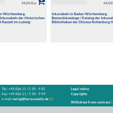
34,00 Eur
64,00
en-Württemberg.
Inkunabeln in Baden-Württemberg.
 Inkunabeln der Historischen
Bestandskataloge / Katalog der Inkunab
t Rastatt im Ludwig-
Bibliotheken der Diözese Rottenburg-S
um
Tel.: +49 (0)6 11 / 5 30 - 9 05
Legal notice
Fax: +49 (0)6 11 / 5 30 - 9 99
Copyrights
e-mail:
verlag@harrassowitz.de
Withdraw from contract