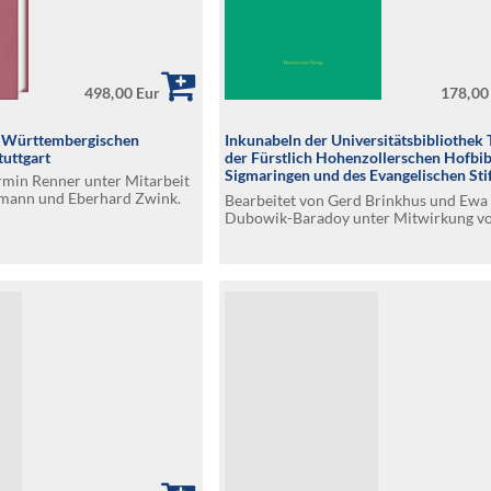
498,00 Eur
178,00
r Württembergischen
Inkunabeln der Universitätsbibliothek 
tuttgart
der Fürstlich Hohenzollerschen Hofbib
Sigmaringen und des Evangelischen Sti
min Renner unter Mitarbeit
Tübingen
rmann und Eberhard Zwink.
Bearbeitet von Gerd Brinkhus und Ewa
sjörg Kowark †. Teil 1 bis 4
Dubowik-Baradoy unter Mitwirkung vo
Breith