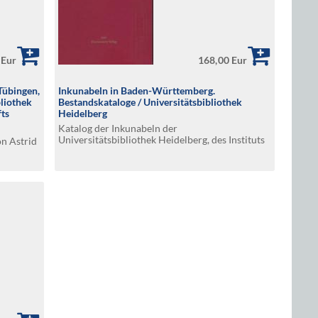
 Eur
168,00 Eur
Tübingen,
Inkunabeln in Baden-Württemberg.
liothek
Bestandskataloge / Universitätsbibliothek
fts
Heidelberg
Katalog der Inkunabeln der
Universitätsbibliothek Heidelberg, des Instituts
n Astrid
für Geschichte der Medizin und des Stadtarchivs
Heidelberg