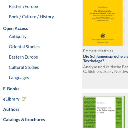
Eastern Europe
Book / Culture / History
Open Access
Antiquity
Oriental Studies
Emmert, Matthias
Die Schlangensprüche als
Eastern Europe
Textbelege?
Analyse und kritische Be
Cultural Studies
C. Steiners „Early Northw
Spells in the Pyramid Tex
Languages
E-Books
eLibrary
Authors
Catalogs & brochures