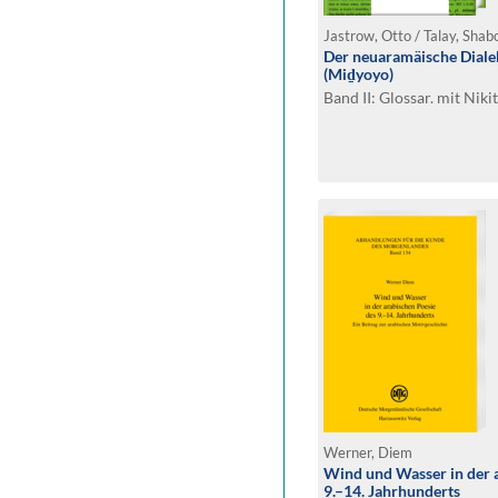
Jastrow, Otto / Talay, Sha
Der neuaramäische Diale
(Miḏyoyo)
Band II: Glossar. mit Niki
Werner, Diem
Wind und Wasser in der 
9.–14. Jahrhunderts