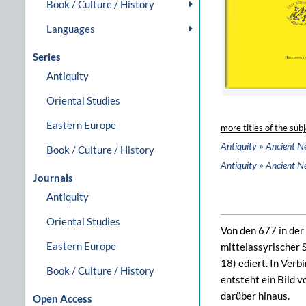
Book / Culture / History
Languages
Series
Antiquity
Oriental Studies
Eastern Europe
more titles of the subj
»
Antiquity
Ancient N
Book / Culture / History
»
Antiquity
Ancient N
Journals
Antiquity
Oriental Studies
Von den 677 in der 
Eastern Europe
mittelassyrischer 
18) ediert. In Ver
Book / Culture / History
entsteht ein Bild 
darüber hinaus.
Open Access