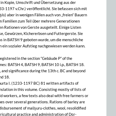
 in Kopie, Umschrift und Übersetzung aus der
3-1197 v.Chr.) veröffentlicht. Sie befassen sich mit
ḫlū) aber in wenigen Fällen auch von „freien“ Bauern
en Familien zum Teil über mehrere Generationen
n Rationen von Gerste ausgeteilt. Einige Listen
, Gewürzen, Kichererbsen und Futtergerste. Sie
das in BATSH 9 geboten wurde, um die menschliche
len ein sozialer Aufstieg nachgewiesen werden kann.
egistered in the section “Gebäude P” of the
olumes: BATSH 4, BATSH 9, BATSH 10 i.p., BATSH 18.
n, and significance during the 13th c. BC and beyond
nd 18.
urta I. (1233-1197 BC) 81 written artifacts of
lation in this volume. Consisting mostly of lists of
d workers, a few texts also deal with free farmers or
es over several generations. Rations of barley are
disbursement of mašḫuru-clothes, wool, resolidified
ricultural practice and administration of Dūr-