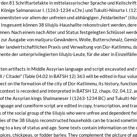
den 81 Schriftartefakte in mittelassyrischer Sprache und Keilschrift
Könige Salmanassar I. (1263-1234 v.Chr.) und Tukulti-Ninurta I. (123
nenlisten vor allem der unfreien und abhängigen „Feldarbeiter“ (šilu
 Insgesamt können 38 šiluḫlū-Haushallte rekonstruiert werden, der
nnen. Nach einem nach Alter und Status festgelegten Schlüssel werde
 zur Ausgabe von mašḫuru-Gewändern, Wolle, Butterschmalz, Gemüse
der landwirtschaftlichen Praxis und Verwaltung von Dūr-Katlimmu, 
nte der unterprivilegierten šiluḫlū-Leute, für die aber in Einzelfäl
ten artifacts in Middle Assyrian language and script excavated and r
ll / Citadel” (Table 04.02 in BATSH 12) 363 will be edited in four v
ct on the formation of the city of Dūr-Katlimmu, its history, functio
context is recorded and interpreted in BATSH 12, chaps. 02, 04,12, a
 of the Assyrian kings Shalmaneser I (1263-1234 BC) and Tukulti-Nin
guage and cuneiform script are edited in copy, transcription, and trans
 of the social group of the šiluḫlū who were unfree and dependent fiel
ies of the 38 šiluḫlū reconstructed households can be traced sometim
ng to a key of status and age. Some texts contain information on the 
spices, chickpeas, or fodder barley. They complement the picture of ag