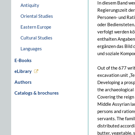
In diesem Band wer
Antiquity
Regierungszeit der 
Oriental Studies
Personen- und Ratio
oder Bediensteten.
Eastern Europe
verfolgt werden kö
Cultural Studies
enthalten Angaben
ergänzen das Bild 
Languages
und soziale Kompone
E-Books
Out of the 677 writ
eLibrary
excavation unit „Te
Authors
Developing a prospe
the archaeological 
Catalogs & brochures
Covering the reign
Middle Assyrian lan
persons and rations
servants. The famil
distributed accordi
butter, vegetable, 