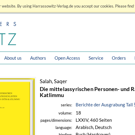
 website. By using Harrassowitz-Verlag.de you accept our cookies. Please find 
About us
Authors
Open Access
Service
Orders
Salah, Saqer
Die mittelassyrischen Personen- und R
Katlimmu
Berichte der Ausgrabung Tall
series:
18
volume:
LXXIV, 460 Seiten
pages/dimensions:
Arabisch, Deutsch
language:
Buch (Hardcover)
binding: