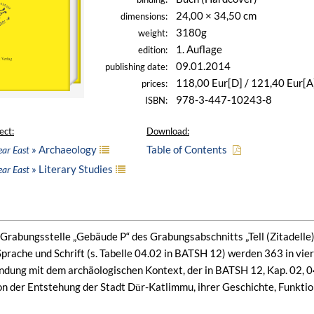
24,00 × 34,50 cm
dimensions:
3180g
weight:
1. Auflage
edition:
09.01.2014
publishing date:
118,00 Eur[D] / 121,40 Eur[A
prices:
978-3-447-10243-8
ISBN:
ect:
Download:
» Archaeology
Table of Contents
ear East
» Literary Studies
ear East
Grabungsstelle „Gebäude P“ des Grabungsabschnitts „Tell (Zitadelle)“
Sprache und Schrift (s. Tabelle 04.02 in BATSH 12) werden 363 in v
bindung mit dem archäologischen Kontext, der in BATSH 12, Kap. 02, 0
von der Entstehung der Stadt Dūr-Katlimmu, ihrer Geschichte, Funkti