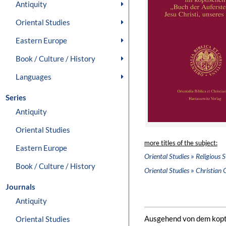
Antiquity
Oriental Studies
Eastern Europe
Book / Culture / History
Languages
Series
Antiquity
Oriental Studies
more titles of the subject:
Eastern Europe
»
Oriental Studies
Religious S
Book / Culture / History
»
Oriental Studies
Christian 
Journals
Antiquity
Ausgehend von dem kopti
Oriental Studies