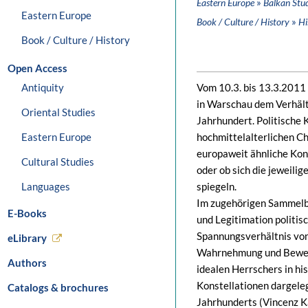
»
Eastern Europe
Balkan Stud
Eastern Europe
»
Book / Culture / History
Hi
Book / Culture / History
Open Access
Antiquity
Vom 10.3. bis 13.3.2011
in Warschau dem Verhältn
Oriental Studies
Jahrhundert. Politische
Eastern Europe
hochmittelalterlichen Ch
europaweit ähnliche Konz
Cultural Studies
oder ob sich die jeweili
Languages
spiegeln.
Im zugehörigen Sammelba
E-Books
und Legitimation politis
Spannungsverhältnis von
eLibrary
Wahrnehmung und Bewert
Authors
idealen Herrschers in hi
Konstellationen dargeleg
Catalogs & brochures
Jahrhunderts (Vincenz K