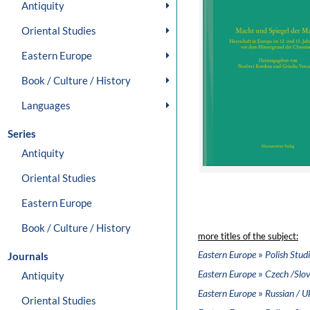
Antiquity
Oriental Studies
Eastern Europe
Book / Culture / History
Languages
Series
Antiquity
Oriental Studies
Eastern Europe
Book / Culture / History
more titles of the subject:
»
Eastern Europe
Polish Stud
Journals
»
Eastern Europe
Czech /Slov
Antiquity
»
Eastern Europe
Russian / U
Oriental Studies