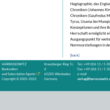
Hagiographie, das Engla
Chroniken (Johannes Ki
Chroniken (Gaufredus Ma
Tyrus, Usama ibn Munqidh
Konzeptionen und ihre B
Herrschaft ermöglicht e
Ausgangspunkt für weite
Normvorstellungen in d
[back]
HARRASSOWITZ
Kreuzberger Ring 7c-
Tel.: +49 (0)6 11 / 5 3
Booksellers
d
Fax: +49 (0)6 11 / 5 30
and Subscription Agents
65205 Wiesbaden
e-mail:
Copyright © 2005-2022
Germany
verlag@harrassowitz.