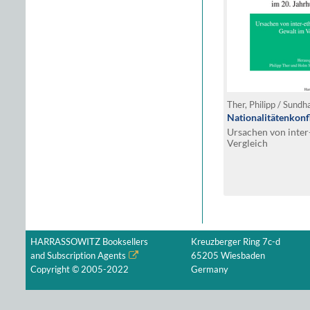
Ther, Philipp / Sund
Nationalitätenkonf
Ursachen von inter
Vergleich
HARRASSOWITZ Booksellers
Kreuzberger Ring 7c-d
and Subscription Agents
65205 Wiesbaden
Copyright © 2005-2022
Germany