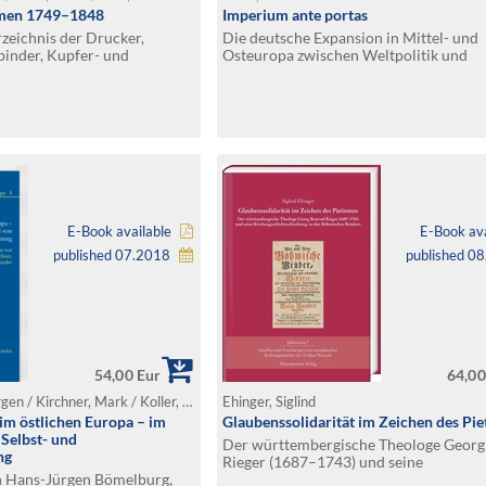
men 1749–1848
Imperium ante portas
eichnis der Drucker,
Die deutsche Expansion in Mittel- und
inder, Kupfer- und
Osteuropa zwischen Weltpolitik und
Lebensraum (1914–1918)
E-Book available
E-Book ava
published 07.2018
published 0
54,00 Eur
64,00
Bömelburg, Hans-Jürgen / Kirchner, Mark / Koller, Markus / Wingender, Monika (Ed.)
Ehinger, Siglind
 im östlichen Europa – im
Glaubenssolidarität im Zeichen des Pi
Selbst- und
Der württembergische Theologe Geor
ng
Rieger (1687–1743) und seine
 Hans-Jürgen Bömelburg,
Kirchengeschichtsschreibung zu den