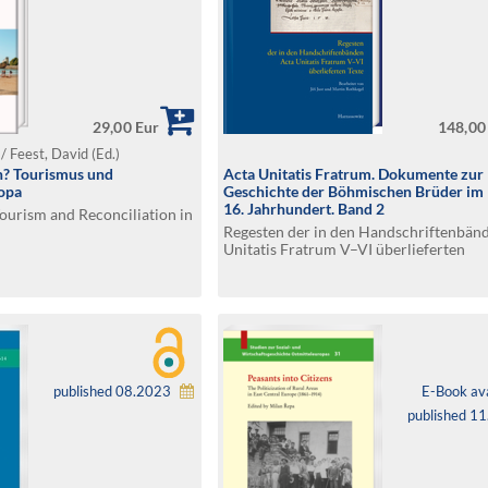
29,00 Eur
148,00
/ Feest, David (Ed.)
n? Tourismus und
Acta Unitatis Fratrum. Dokumente zur
opa
Geschichte der Böhmischen Brüder im 
16. Jahrhundert. Band 2
Tourism and Reconciliation in
Regesten der in den Handschriftenbän
Unitatis Fratrum V–VI überlieferten
Texte.Bearbeitet von Jiří Just und Mart
Rothkegel
published 08.2023
E-Book ava
published 1