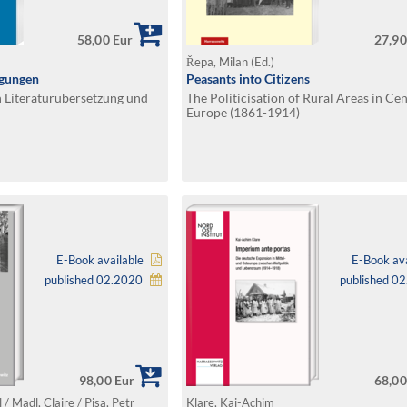
58,00 Eur
27,90
Řepa, Milan (Ed.)
gungen
Peasants into Citizens
 Literaturübersetzung und
The Politicisation of Rural Areas in Cen
Europe (1861-1914)
E-Book available
E-Book ava
published 02.2020
published 0
98,00 Eur
68,00
/ Madl, Claire / Pisa, Petr
Klare, Kai-Achim