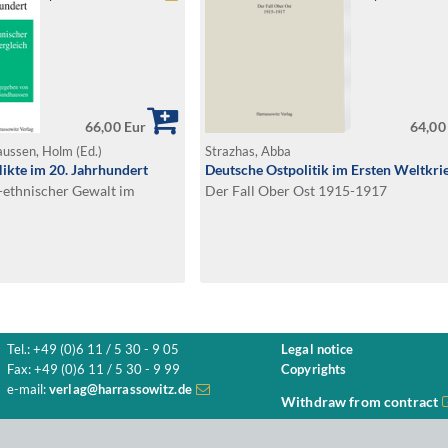
66,00 Eur
64,00
haussen, Holm (Ed.)
Strazhas, Abba
likte im 20. Jahrhundert
Deutsche Ostpolitik im Ersten Weltkri
-ethnischer Gewalt im
Der Fall Ober Ost 1915-1917
Tel.: +49 (0)6 11 / 5 30 - 9 05
Legal notice
Fax: +49 (0)6 11 / 5 30 - 9 99
Copyrights
e-mail:
verlag@harrassowitz.de
Withdraw from contract