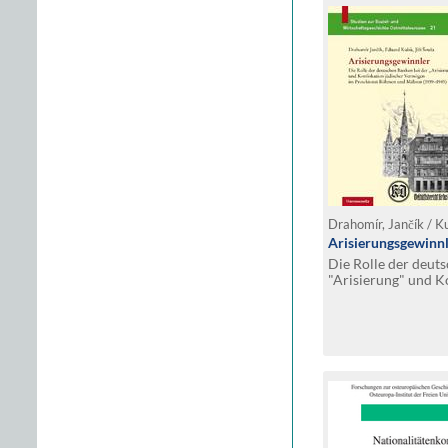
Drahomír, Jančík / Ku
Arisierungsgewinn
Die Rolle der deut
"Arisierung" und K
Vermögen im Prot
(1939-1945). Unter