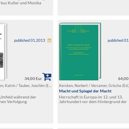
rkus Koller und Monika
Böhmischen Brüdern
published 01.2013
published 0
34,00 Eur
64,00
Hansen, Imke / Steffen, Katrin / Tauber, Joachim (Ed.)
Kersken, Norbert / Vercamer, Grischa (Ed.
Macht und Spiegel der Macht
s Umfeld während der
Herrschaft in Europa im 12. und 13.
chen Verfolgung
Jahrhundert vor dem Hintergrund der
Chronistik