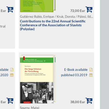
 Eur
72,00 Eur
Gutiérrez Rubio, Enrique / Kruk, Dorota / Pálosi, Ildikó / Speed, Traci / Týrová, Zuzana / Vashchenko, Daria / Wysocka, Aneta (Ed.)
Contributions to the 22nd Annual Scientific
Conference of the Association of Slavists
tral
(Polyslav)
ilable
E-Book available
2.2020
published 03.2019
 Eur
38,00 Eur
Spurny, Matej