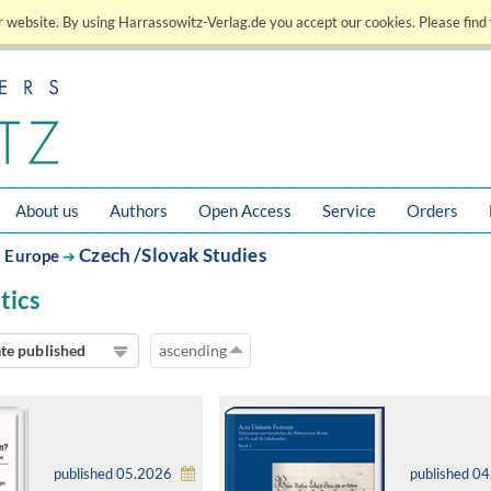
 website. By using Harrassowitz-Verlag.de you accept our cookies. Please find 
About us
Authors
Open Access
Service
Orders
Czech /Slovak Studies
n Europe
➔
tics
te published
ascending
published 05.2026
published 0