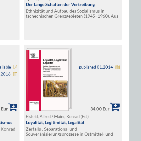
Der lange Schatten der Vertreibung
Ethnizität und Aufbau des Sozialismus in
tschechischen Grenzgebieten (1945–1960). Aus
dem Tschechischen von Andreas R. Hofmann
ilable
published 01.2014
8.2016
 Eur
34,00 Eur
Eisfeld, Alfred / Maier, Konrad (Ed.)
etismus
Loyalität, Legitimität, Legalität
g Konrad
Zerfalls-, Separations- und
Souveränisierungsprozesse in Ostmittel- und
Osteuropa 1914–1921