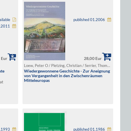
ilable
published 01.2006
1.2011
 Eur
28,00 Eur
Loew, Peter O / Pletzing, Christian / Serrier, Thomas (Ed.)
hte
Wiedergewonnene Geschichte - Zur Aneignung
von Vergangenheit in den Zwischenräumen
Mitteleuropas
at
1.1993
published 01.1986