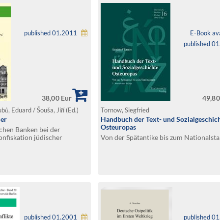
published 01.2011
E-Book ava
published 0
38,00 Eur
49,80
bů, Eduard / Šouša, Jiří (Ed.)
Tornow, Siegfried
ler
Handbuch der Text- und Sozialgeschic
Osteuropas
schen Banken bei der
onfiskation jüdischer
Von der Spätantike bis zum Nationalsta
ektorat Böhmen und Mähren
 Mitarbeit von Jiri Novotny
published 01.2001
published 0