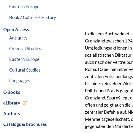
Eastern Europe
Book / Culture / History
Open Access
In diesem Buch widmet s
Antiquity
Grenzland zwischen 1945
Umsiedlungsaktionen in 
Oriental Studies
sozialistischen Diktatur
Eastern Europe
auch nach der Vertreibu
Roma. Dabei nimmt er ver
Cultural Studies
zentralen Entscheidungsg
Languages
bis hin zu einzelnen Akt
Politik und Praxis gege
E-Books
Grenzland. Spurný legt 
eLibrary
offen und zeigt auch die
zentraler Befehle auf. N
Authors
Mehrheitsgesellschaft, d
Catalogs & brochures
gegenüber den Minderhei