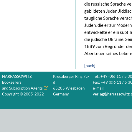
die russische Sprache ve
gebildeten Juden Jiddisc
taugliche Sprache verach
Juden, die er zur Modern
entwickelte er ein subti
die jüdische Ukraine. Se
1889 zum Begründer der 
Abenteuer seines Lebens
[back]
HARRASSOWITZ
Kreuzberger Ring 7c-
Tel.: +49 (0)6 11 / 5 3
Booksellers
d
Fax: +49 (0)6 11 / 5 30
and Subscription Agents
65205 Wiesbaden
e-mail:
Copyright © 2005-2022
Germany
verlag@harrassowitz.