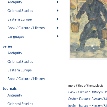
Antiquity
Oriental Studies
Eastern Europe
Book / Culture / History
Languages
Series
Antiquity
Oriental Studies
Eastern Europe
Book / Culture / History
more titles of the subject:
Journals
»
Book / Culture / History
Bo
Antiquity
»
Eastern Europe
Russian / U
Oriental Studies
»
Eastern Europe
Russian / U