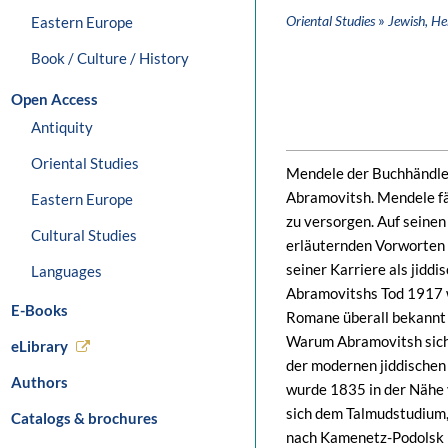
»
Oriental Studies
Jewish, H
Eastern Europe
Book / Culture / History
Open Access
Antiquity
Oriental Studies
Mendele der Buchhändler
Abramovitsh. Mendele fä
Eastern Europe
zu versorgen. Auf seinen
Cultural Studies
erläuternden Vorworten 
seiner Karriere als jiddi
Languages
Abramovitshs Tod 1917 w
E-Books
Romane überall bekannt
Warum Abramovitsh sich d
eLibrary
der modernen jiddischen
Authors
wurde 1835 in der Nähe 
sich dem Talmudstudium, 
Catalogs & brochures
nach Kamenetz-Podolsk b