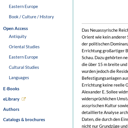
Eastern Europe
Book / Culture / History
Open Access
Das Neuassyrische Reich
Antiquity
Orient wie kein anderer 
der politischen Dominan
Oriental Studies
Errichtung großartiger 
Eastern Europe
Schau. Dazu gehörten n
die über 15 m breite un
Cultural Studies
wurden jedoch die Resid
Languages
Befestigungsanlagen ausg
Errichtung keine reelle 
E-Books
Alexander E. Sollee widm
widersprüchlichen Umsta
eLibrary
assyrischen Kultur sowie
Authors
detaillierte Analyse arc
Daten, die durch den Ei
Catalogs & brochures
nicht nur Grundzüge und