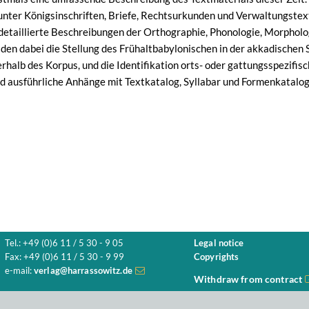
nter Königsinschriften, Briefe, Rechtsurkunden und Verwaltungstext
detaillierte Beschreibungen der Orthographie, Phonologie, Morpholo
lden dabei die Stellung des Frühaltbabylonischen in der akkadischen
rhalb des Korpus, und die Identifikation orts- oder gattungsspezifis
 ausführliche Anhänge mit Textkatalog, Syllabar und Formenkatalo
Tel.: +49 (0)6 11 / 5 30 - 9 05
Legal notice
Fax: +49 (0)6 11 / 5 30 - 9 99
Copyrights
e-mail:
verlag@harrassowitz.de
Withdraw from contract