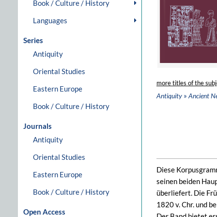
Book / Culture / History
Languages
Series
Antiquity
Oriental Studies
more titles of the subj
Eastern Europe
»
Antiquity
Ancient N
Book / Culture / History
Journals
Antiquity
Oriental Studies
Diese Korpusgramma
Eastern Europe
seinen beiden Haup
Book / Culture / History
überliefert. Die F
1820 v. Chr. und b
Open Access
Der Band bietet er