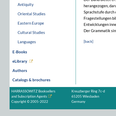
Antiquity
herangezogen, daru
Sprachstufe durch 
Oriental Studies
Fragestellungen bi
Eastern Europe
Entwicklungen inne
Der Grammatik sind
Cultural Studies
[back]
Languages
E-Books
eLibrary
Authors
Catalogs & brochures
HARRASSOWITZ Booksellers
Kreuzberger Ring 7c-d
and Subscription Agents
65205 Wiesbaden
Copyright © 2005-2022
Germany