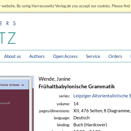
 website. By using Harrassowitz-Verlag.de you accept our cookies. Please find 
About us
Authors
Open Access
Service
Orders
Wende, Janine
Frühaltbabylonische Grammatik
Leipziger Altorientalistische 
series:
14
volume:
XII, 476 Seiten, 8 Diagramme,
pages/dimensions:
Deutsch
language:
Buch (Hardcover)
binding: