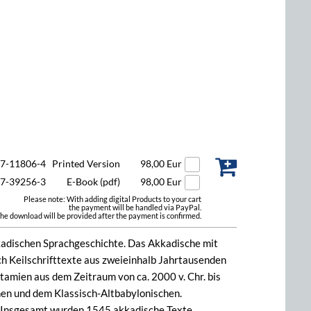
47-11806-4
Printed Version
98,00 Eur
47-39256-3
E-Book (pdf)
98,00 Eur
Please note: With adding digital Products to your cart
the payment will be handled via PayPal.
he download will be provided after the payment is confirmed.
kadischen Sprachgeschichte. Das Akkadische mit
h Keilschrifttexte aus zweieinhalb Jahrtausenden
tamien aus dem Zeitraum von ca. 2000 v. Chr. bis
hen und dem Klassisch-Altbabylonischen.
t. Insgesamt wurden 1545 akkadische Texte