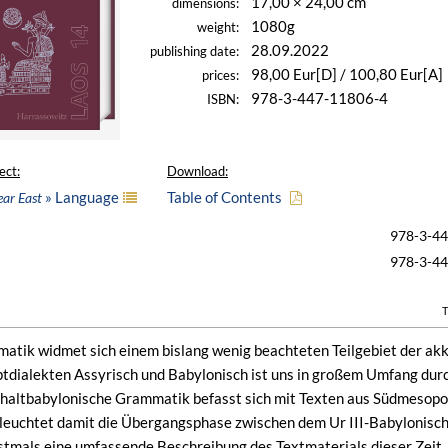
17,00 × 24,00 cm
dimensions:
1080g
weight:
28.09.2022
publishing date:
98,00 Eur[D] / 100,80 Eur[A]
prices:
978-3-447-11806-4
ISBN:
ect:
Download:
» Language
Table of Contents
ear East
978-3-4
978-3-4
T
tik widmet sich einem bislang wenig beachteten Teilgebiet der ak
tdialekten Assyrisch und Babylonisch ist uns in großem Umfang durc
rühaltbabylonische Grammatik befasst sich mit Texten aus Südmesopo
eleuchtet damit die Übergangsphase zwischen dem Ur III-Babylonisc
stmals eine umfassende Beschreibung des Textmaterials dieser Zei