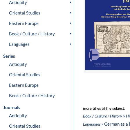
Antiquity
Oriental Studies
Eastern Europe
Book / Culture / History
Languages
Series
Antiquity
Oriental Studies
Eastern Europe
Book / Culture / History
Journals
more titles of the subject:
Antiquity
»
Book / Culture / History
Hi
» German as a 
Languages
Oriental Studies