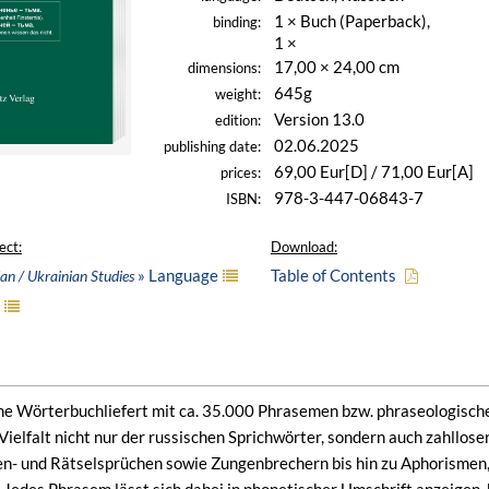
1 × Buch (Paperback),
binding:
1 ×
17,00 × 24,00 cm
dimensions:
645g
weight:
Version 13.0
edition:
02.06.2025
publishing date:
69,00 Eur[D] / 71,00 Eur[A]
prices:
978-3-447-06843-7
ISBN:
ect:
Download:
» Language
Table of Contents
an / Ukrainian Studies
he Wörterbuchliefert mit ca. 35.000 Phrasemen bzw. phraseologisc
 Vielfalt nicht nur der russischen Sprichwörter, sondern auch zahllo
- und Rätselsprüchen sowie Zungenbrechern bis hin zu Aphorismen,