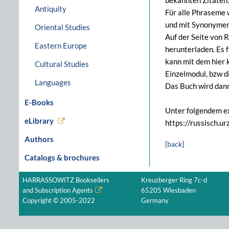
bekannten Zitaten.
Antiquity
Für alle Phraseme w
und mit Synonymen
Oriental Studies
Auf der Seite von 
Eastern Europe
herunterladen. Es 
kann mit dem hier 
Cultural Studies
Einzelmodul, bzw d
Languages
Das Buch wird dann
E-Books
Unter folgendem ex
eLibrary
https://russisch.ur
Authors
[back]
Catalogs & brochures
HARRASSOWITZ Booksellers
Kreuzberger Ring 7c-d
and Subscription Agents
65205 Wiesbaden
Copyright © 2005-2022
Germany