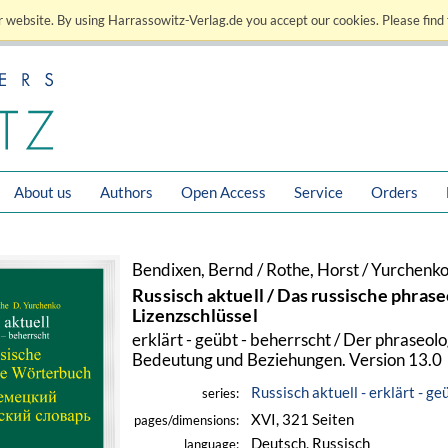
 website. By using Harrassowitz-Verlag.de you accept our cookies. Please find 
About us
Authors
Open Access
Service
Orders
Bendixen, Bernd / Rothe, Horst / Yurchenk
Russisch aktuell / Das russische phra
Lizenzschlüssel
erklärt - geübt - beherrscht / Der phraseo
Bedeutung und Beziehungen. Version 13.0
Russisch aktuell - erklärt - ge
series:
XVI, 321 Seiten
pages/dimensions:
Deutsch, Russisch
language: