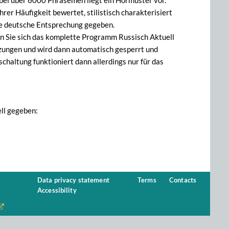
 bei über 6000 Phrasemen liegt ein Hörmuster vor.
rer Häufigkeit bewertet, stilistisch charakterisiert
e deutsche Entsprechung gegeben.
en Sie sich das komplette Programm Russisch Aktuell
zungen und wird dann automatisch gesperrt und
chaltung funktioniert dann allerdings nur für das
ll gegeben:
Data privacy statement
Terms
Contacts
Accessibility