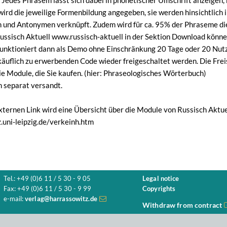
 Jedes Phrasem lässt sich dabei in phonetischer Umschrift anzeigen,
ird die jeweilige Formenbildung angegeben, sie werden hinsichtlich ih
 und Antonymen verknüpft. Zudem wird für ca. 95% der Phraseme di
Russisch Aktuell www.russisch-aktuell in der Sektion Download könn
funktioniert dann als Demo ohne Einschränkung 20 Tage oder 20 Nut
käuflich zu erwerbenden Code wieder freigeschaltet werden. Die Freis
ie Module, die Sie kaufen. (hier: Phraseologisches Wörterbuch)
 separat versandt.
ternen Link wird eine Übersicht über die Module von Russisch Aktue
z.uni-leipzig.de/verkeinh.htm
Tel.: +49 (0)6 11 / 5 30 - 9 05
Legal notice
Fax: +49 (0)6 11 / 5 30 - 9 99
Copyrights
e-mail:
verlag@harrassowitz.de
Withdraw from contract