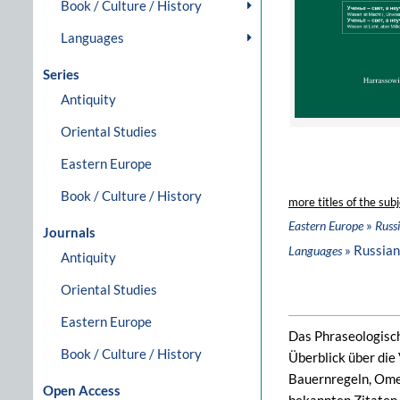
Book / Culture / History
Languages
Series
Antiquity
Oriental Studies
Eastern Europe
Book / Culture / History
more titles of the subj
»
Eastern Europe
Russi
Journals
» Russian
Languages
Antiquity
Oriental Studies
Eastern Europe
Das Phraseologisc
Book / Culture / History
Überblick über die
Bauernregeln, Omen
Open Access