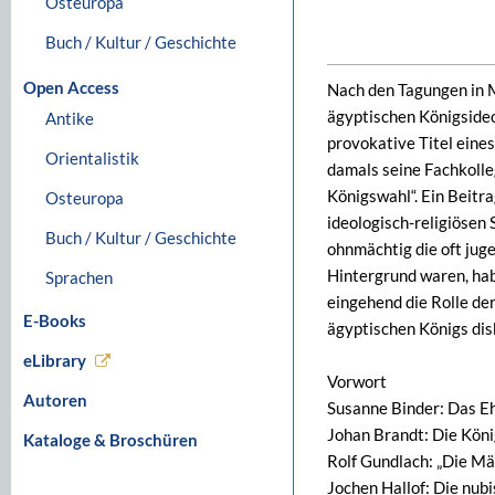
Osteuropa
Buch / Kultur / Geschichte
Open Access
Nach den Tagungen in M
ägyptischen Königsideo
Antike
provokative Titel eine
Orientalistik
damals seine Fachkolle
Königswahl“. Ein Beitr
Osteuropa
ideologisch-religiösen
Buch / Kultur / Geschichte
ohnmächtig die oft ju
Hintergrund waren, ha
Sprachen
eingehend die Rolle de
E-Books
ägyptischen Königs dis
eLibrary
Vorwort
Autoren
Susanne Binder: Das E
Johan Brandt: Die Köni
Kataloge & Broschüren
Rolf Gundlach: „Die Mä
Jochen Hallof: Die nu