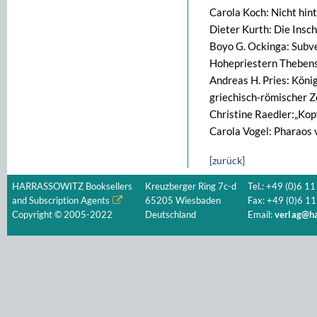
Carola Koch: Nicht hi
Dieter Kurth: Die Insc
Boyo G. Ockinga: Subve
Hohepriestern Thebens
Andreas H. Pries: Köni
griechisch-römischer Z
Christine Raedler:„Kop
Carola Vogel: Pharaos
[zurück]
HARRASSOWITZ Booksellers
Kreuzberger Ring 7c-d
Tel.: +49 (0)6 11
and Subscription Agents
65205 Wiesbaden
Fax: +49 (0)6 11
Copyright © 2005-2022
Deutschland
Email:
verlag@ha