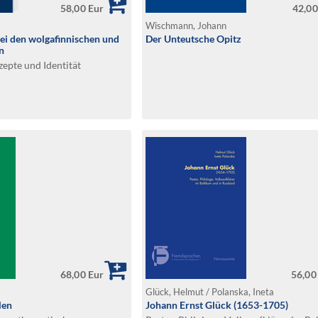
58,00 Eur
42,00
Wischmann, Johann
ei den wolgafinnischen und
Der Unteutsche Opitz
n
zepte und Identität
68,00 Eur
56,00
Glück, Helmut / Polanska, Ineta
len
Johann Ernst Glück (1653-1705)