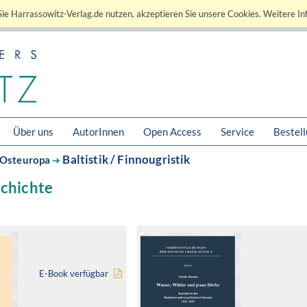
ie Harrassowitz-Verlag.de nutzen, akzeptieren Sie unsere Cookies. Weitere In
Über uns
AutorInnen
Open Access
Service
Bestel
Baltistik / Finnougristik
Osteuropa
➔
schichte
E-Book verfügbar