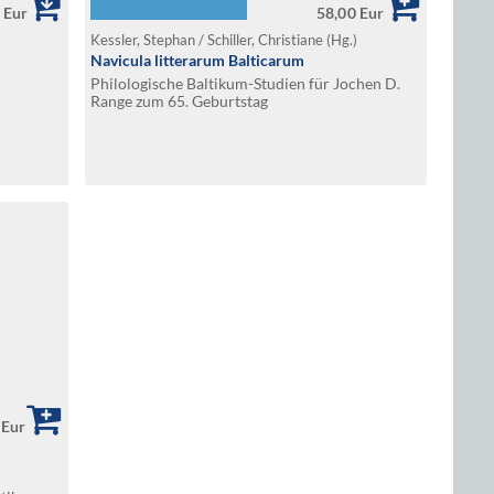
 Eur
58,00 Eur
Kessler, Stephan / Schiller, Christiane (Hg.)
Navicula litterarum Balticarum
Philologische Baltikum-Studien für Jochen D.
Range zum 65. Geburtstag
 Eur