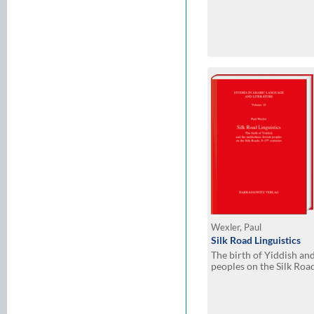
Wexler, Paul
Silk Road Linguistics
The birth of Yiddish an
peoples on the Silk Roa
indispensable role of th
Germans, Iranians, Slav