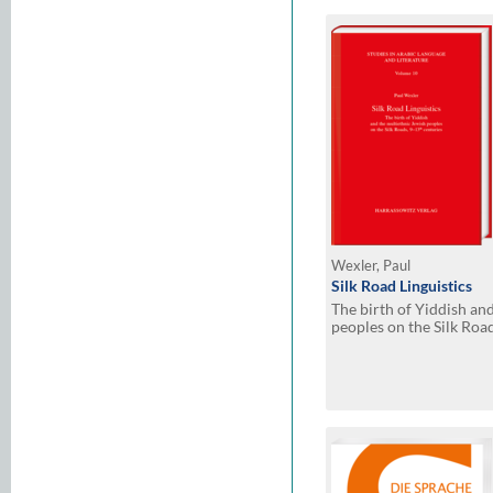
Wexler, Paul
Silk Road Linguistics
The birth of Yiddish an
peoples on the Silk Roa
indispensable role of th
Germans, Iranians, Slav